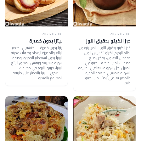
2026-07-08
2026-07-08
خبز الكيتو بدقيق اللوز
بيتزا بدون خميرة
خبز الكيتو بدقيق اللوز ... لمن يتبعون
بيتزا بدون خميرة ... اكتشفي الطعم
نظام الرجيم الكيتو لتخسيس الوزن
الرائع والمميزة لإعداد وصفات عجينة
وفقدان الدهون، يمكن صنع
البيتزا بدون استخدام الخميرة، وصفة
وصفات الخبز الخاصة بالكيتو في
سهلة وسريعة وبنفس المذاق الرائع
المنزل بكل سهولة ، تعلمي الطريقة
للبيتزا، جربيها اليوم في مطبخك
السهلة وتمتعي بطعمه الخفيف
شاهدي: البيتزا بالخضار على طريقة
والمميز تعلمي أيضاً: خبز الكيتو
المطاعم بالفيديو
دايت