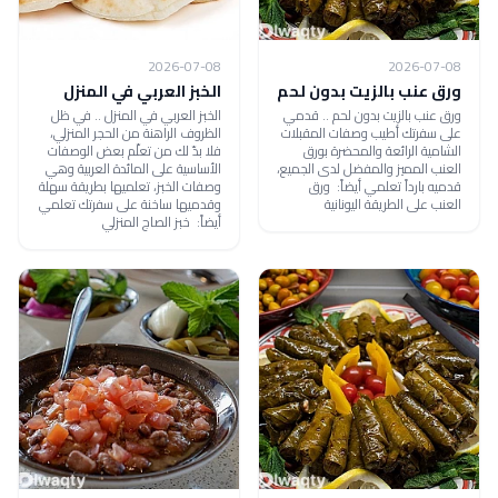
2026-07-08
2026-07-08
ورق عنب بالزيت بدون لحم
الخبز العربي في المنزل
ورق عنب بالزيت بدون لحم .. قدمي
الخبز العربي في المنزل .. في ظل
على سفرتك أطيب وصفات المقبلات
الظروف الراهنة من الحجر المنزلي،
الشامية الرائعة والمحضرة بورق
فلا بدّ لك من تعلّم بعض الوصفات
العنب المميز والمفضل لدى الجميع،
الأساسية على المائدة العربية وهي
قدميه بارداً تعلمي أيضاً: ورق
وصفات الخبز، تعلميها بطريقة سهلة
العنب على الطريقة اليونانية
وقدميها ساخنة على سفرتك تعلمي
أيضاً: خبز الصاج المنزلي