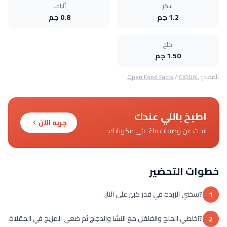
سكر
ألياف
1.2 جم
0.8 جم
ملح
1.50 جم
المصدر:
CIQUAL
/
Open Food Facts
اطبخ باللي عندك
جربه الآن
ابحث عن وصفات بناءً على مكوناتك.
خطوات التحضير
?سخني الزبدة في قدر كبير على النار.
1
?اخلطي الملح والفلفل مع النشا والدجاج ثم ضعي المزيج في المقلاة
2