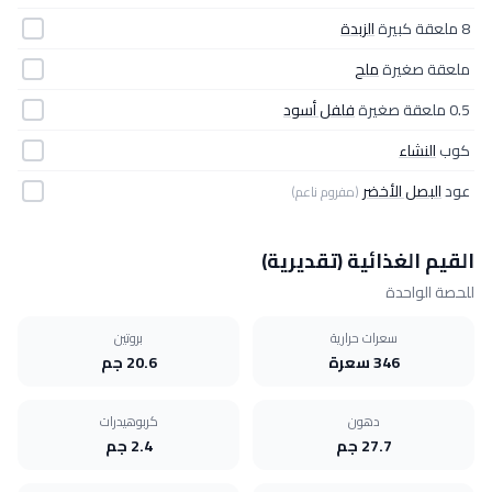
8 ملعقة كبيرة
الزبدة
ملعقة صغيرة
ملح
0.5 ملعقة صغيرة
فلفل أسود
كوب
النشاء
عود
البصل الأخضر
(مفروم ناعم)
القيم الغذائية (تقديرية)
للحصة الواحدة
سعرات حرارية
بروتين
346 سعرة
20.6 جم
دهون
كربوهيدرات
27.7 جم
2.4 جم