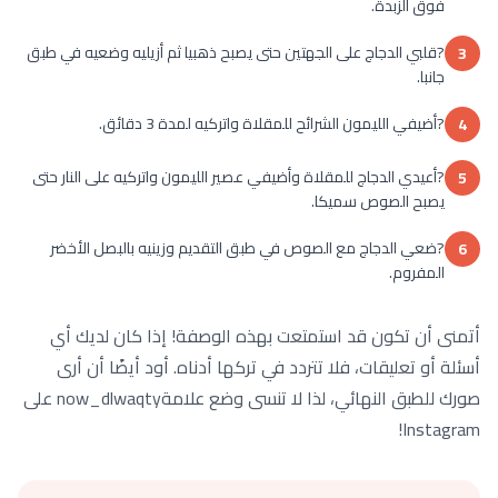
فوق الزبدة.
?قلبي الدجاج على الجهتين حتى يصبح ذهبيا ثم أزيليه وضعيه في طبق
3
جانبا.
?أضيفي الليمون الشرائح للمقلاة واتركيه لمدة 3 دقائق.
4
?أعيدي الدجاج للمقلاة وأضيفي عصير الليمون واتركيه على النار حتى
5
يصبح الصوص سميكا.
?ضعي الدجاج مع الصوص في طبق التقديم وزينيه بالبصل الأخضر
6
المفروم.
أتمنى أن تكون قد استمتعت بهذه الوصفة! إذا كان لديك أي
أسئلة أو تعليقات، فلا تتردد في تركها أدناه. أود أيضًا أن أرى
صورك للطبق النهائي، لذا لا تنسى وضع علامةnow_dlwaqty على
Instagram!