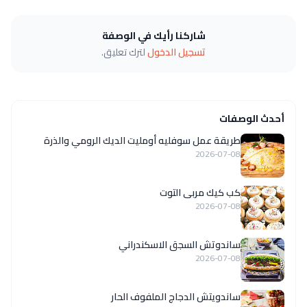
شاركنا رأيك في الوصفة
تسجيل الدخول
لترك تعليق.
أحدث الوصفات
طريقة عمل سوفليه أومليت الديك الرومي والذرة
2026-07-08
كب كيك مربى التوت
2026-07-08
ساندوتش السجق الاسكندراني
2026-07-08
ساندويتش الدجاج الملفوف الحار