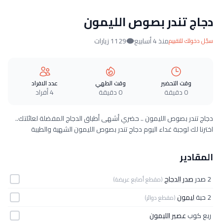
دجاج تندر بصوص الليمون
منذ 4 أسابيع
1129 زيارات
سجّل دخولك للتقييم
وقت التحضير
وقت الطهي
عدد الافراد
0 دقيقة
0 دقيقة
4 أفراد
دجاج تندر بصوص الليمون .. حضري أشهى أطباق الدجاج المفضلة لعائلتك..
اخترنا لك لوجبة غداء اليوم دجاج تندر بصوص الليمون الشهية والطيبة
المقادير
2 صدر
صدر الدجاج
(مقطع أصابع عريضة)
2 حبة
ليمون
(مقطع دوائر)
ربع كوب
عصير الليمون