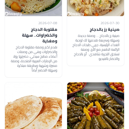
2026-07-08
2026-07-30
صينية رز بالدجاج
مقلوبة الدجاج
والخضراوات.. سهلة
صينية رز بالدجاج ... وصفة جديدة
وسهلة وسريعة نقدمها لك لوجبة
ومغذية
الغداء الرئيسية، جربي طبخات الدجاج
نقدم لكم وصفة مقلوبة الدجاج
الرائعة الطعم مع الأرز، وصفة
والخضراوات وهي من وصفات
تستحق التجربة شاهدي: أرز بالدجاج
أعضاء مطبخ سيدتي، حضرتها رولا
والخضار بالفيديو
من الإمارات العربية المتحدة، وصفة
مميزة وشهية وبطريقة مبتكرة
وسهلة التحضير أيضاً