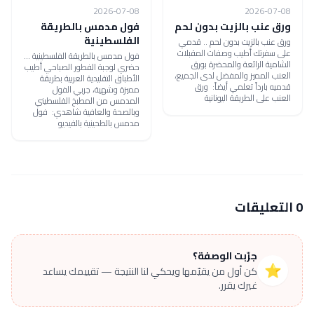
2026-07-08
2026-07-08
ورق عنب بالزيت بدون لحم
فول مدمس بالطريقة
الفلسطينية
ورق عنب بالزيت بدون لحم .. قدمي
على سفرتك أطيب وصفات المقبلات
فول مدمس بالطريقة الفلسطينية ...
الشامية الرائعة والمحضرة بورق
حضري لوجبة الفطور الصباحي أطيب
العنب المميز والمفضل لدى الجميع،
الأطباق التقليدية العربية بطريقة
قدميه بارداً تعلمي أيضاً: ورق
مميزة وشهية، جربي الفول
العنب على الطريقة اليونانية
المدمس من المطبخ الفلسطيني
وبالصحة والعافية شاهدي: فول
مدمس بالطحينية بالفيديو
0 التعليقات
جرّبت الوصفة؟
⭐
كن أول من يقيّمها ويحكي لنا النتيجة — تقييمك يساعد
غيرك يقرر.