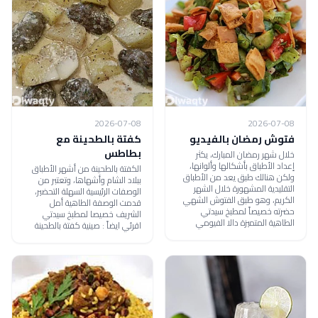
2026-07-08
2026-07-08
فتوش رمضان بالفيديو
كفتة بالطحينة مع
بطاطس
خلال شهر رمضان المبارك، يكثر
إعداد الأطباق بأشكالها وألوانها،
الكفتة بالطحينة من أشهر الأطباق
ولكن هنالك طبق يعد من الأطباق
ببلاد الشام وأشهاها، وتعتبر من
التقليدية المشهورة خلال الشهر
الوصفات الرئيسية السهلة التحضير،
الكريم، وهو طبق الفتوش الشهي
قدمت الوصفة الطاهية أمل
حضرته خصيصاً لمطبخ سيدتي
الشريف خصيصا لمطبخ سيدتي
الطاهية المتميزة دالا الفيومي
اقرئي ايضاً : صينية كفتة بالطحينة