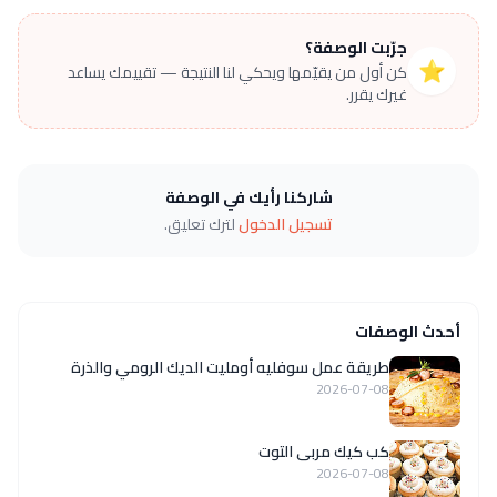
جرّبت الوصفة؟
⭐
كن أول من يقيّمها ويحكي لنا النتيجة — تقييمك يساعد
غيرك يقرر.
شاركنا رأيك في الوصفة
تسجيل الدخول
لترك تعليق.
أحدث الوصفات
طريقة عمل سوفليه أومليت الديك الرومي والذرة
2026-07-08
كب كيك مربى التوت
2026-07-08