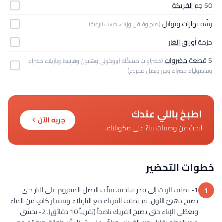
50 جم
الفريكة
رشّة
بهارات وتوابل
(ملح وفلفل وزيت، حسب الرغبة)
حزمة
أوراق الغار
5 قطعة
خضروات
(خضراوات مشكّلة (بروكولي وهليون وقرنبيط وبازيلاء خضراء
وفاصولياء خضراء وجزر وبصل مفروم)
اطبخ باللي عندك
جربه الآن
ابحث عن وصفات بناءً على مكوناتك.
خطوات التحضير
1- يضاف الزيت إلى قدر ساخنة، يقلّب البصل المفروم على النار حتى
1
يصبح ذهبيّ اللون، ثم يضاف الفريك مع البازيلاء ومقدار كافٍ من الماء
ويغطّى الإناء حتى يصبح الفريك ناضجاً (تقريباً 10 دقائق). 2- يحشى