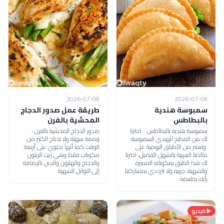
2026-07-08
2026-07-08
سمبوسة هندية
طريقة عمل صدور الدجاج
بالبطاطس
المحشية بالفرن
سمبوسة هندية بالبطاطس .. اخترنا
صدور الدجاج المحشية بالفرن ،
لك من المطبخ الهندي السمبوسة
وصفة سهلة ولا تحتاج الكثير من
وتعتبر من الأطباق اليومية على
الوقت كما أنها تحتوي على أربعة
مائدتنا العربية بالشهل الفضيل، اخترنا
مكونات فقط وهي زيت الزيتون
لك هذا الطبق بمكوناته المميزة
والدجاج والهليون والجبن بالإضافة
والشهية، جربيه ولا تترددي بمشاركتنا
إلى التوابل الشهية .
رأيك بطعمه
فيديو