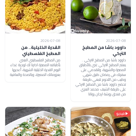
2026-07-08
2026-07-08
داوود باشا من المطبخ
القدرة الخليلية.. من
التركي
المطبخ الفلسطيني
داوود باشا من المطبخ التركي ..
من المطبخ الفلسطيني الغني
يعتبر المطبخ التركي غني بالأطباق
بأطباقه المميزة اخترنا لك لوجبة غداء
المميزة والشهية، ولتقدمي على
اليوم القدرة الخليلية الشهية، أعديها
سفرتك في رمضان طبق شهي
بعزوماتك المميزة، وبالصحة والعافية
وطيب من اللحوم تتبعي طريقة
تحضير داوود باشا من المطبخ التركي
على طريقة الشيف محمد العزي
من فندق روشة ارجان روتانا
فيديو