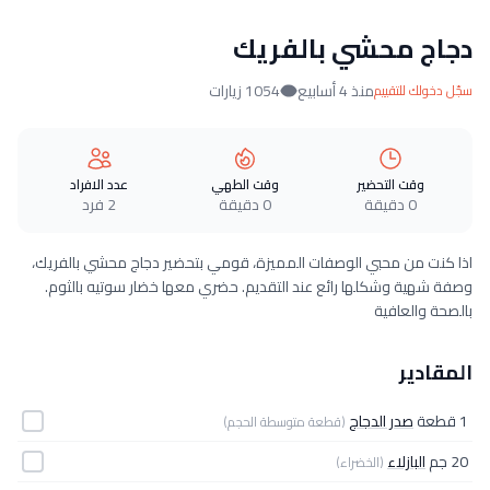
دجاج محشي بالفريك
منذ 4 أسابيع
1054 زيارات
سجّل دخولك للتقييم
وقت التحضير
وقت الطهي
عدد الافراد
0 دقيقة
0 دقيقة
2 فرد
اذا كنت من محبي الوصفات المميزة، قومي بتحضير دجاج محشي بالفريك،
وصفة شهية وشكلها رائع عند التقديم. حضري معها خضار سوتيه بالثوم.
بالصحة والعافية
المقادير
1 قطعة
صدر الدجاج
(قطعة متوسطة الحجم)
20 جم
البازلاء
(الخضراء)