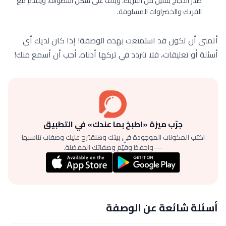
صدر الدجاج بقليل من الفريك، ويلفّ على شكل أسطوانة، ويقدّم مع
الفريك والخضراوات المسلوقة.
أتمنى أن تكون قد استمتعت بهذه الوصفة! إذا كان لديك أي
أسئلة أو تعليقات، فلا تتردد في تركها أدناه. أحب أن أسمع منك!
جرّب ميزة «اطبخ بما عندك» في التطبيق
اكتب المكونات الموجودة في بيتك وهنقترح عليك وصفات تناسبها
— واحفظ وقيّم وصفاتك المفضلة.
أسئلة شائعة عن الوصفة