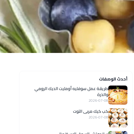
أحدث الوصفات
طريقة عمل سوفليه أومليت الديك الرومي
والذرة
2026-07-08
كب كيك مربى التوت
2026-07-08