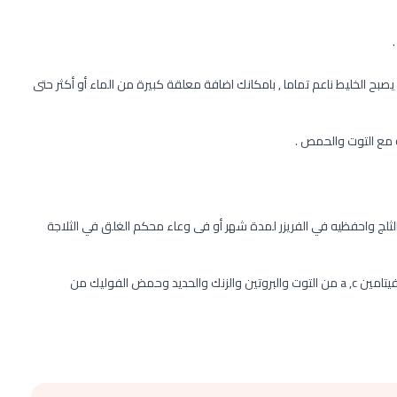
 الخليط ناعم تماما , بامكانك اضافة معلقة كبيرة من الماء أو أكثر حتى
ه مع التوت والحمص .
وريه في قوالب الثلج واحفظيه في الفريزر لمدة شهر أو فى وعاء محكم الغلق في الثلاجة
بيوريه التوت والحمص غنى بالألياف والمواد المضادة للأكسدة وفيتامين a ,c من التوت والبروتين والزنك والحديد وحمض الفوليك من