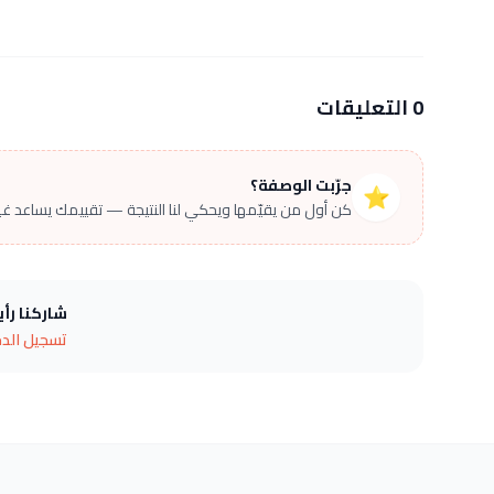
0 التعليقات
جرّبت الوصفة؟
⭐
كن أول من يقيّمها ويحكي لنا النتيجة — تقييمك يساعد غير
شاركنا رأ
تسجيل الد