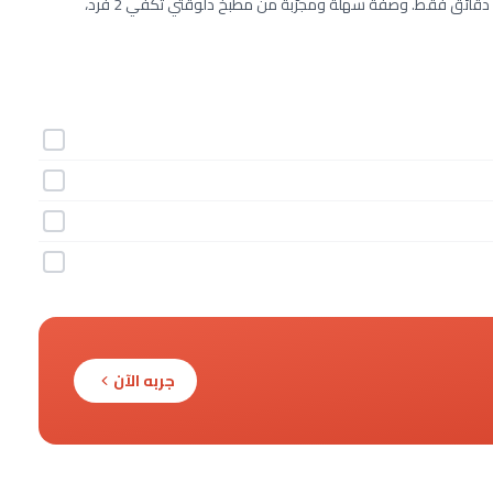
طريقة عمل بيوريه التوت والحمص خطوة بخطوة بـ4 مكونات وفي 10 دقائق فقط. وصفة سهلة ومجرّبة من مطبخ دلوقتي تكفي 2 فرد،
جربه الآن