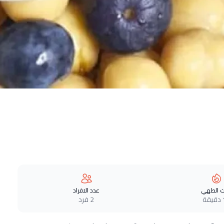
 الطهي
عدد الافراد
ة
2 فرد