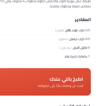
بمقادير دقيقة وخطوات واضحة.
المقادير
0.5 كوب
توت طازج
(بلوبيرى)
0.5 كوب
حمص
(مسلوق)
5
اكليل الجبل
( روز مارى )
1 ملعقة كبيرة
ماء
اطبخ باللي عندك
ابحث عن وصفات بناءً على مكوناتك.