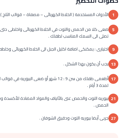
خطوات التحضير
الأدوات المستخدمة ( الخلاط الكهربائى – مصفاة – قوالب الثلج ) .
1
ضعى كلا من الحمص والتوت في الخلاط الكهربائى واخلطى حتى يصبح
5
تصلى الى السمك المناسب لطفلك .
اختيارى : يمكنكى اضافة اكليل الجبل الى الخلاط الكهربائى وخلط
9
يجب أن يكون بهذا الشكل .
13
أطعمى طفلك من سن 9 : 12 شهر أو ضعى البي
17
لمدة 3 أيام .
21
الحمص .
جربى أيضا بيوريه التوت ودقيق الشوفان .
27