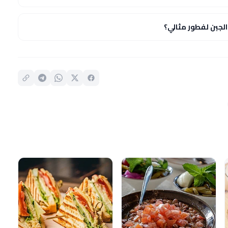
جبن لفطور مثالي؟