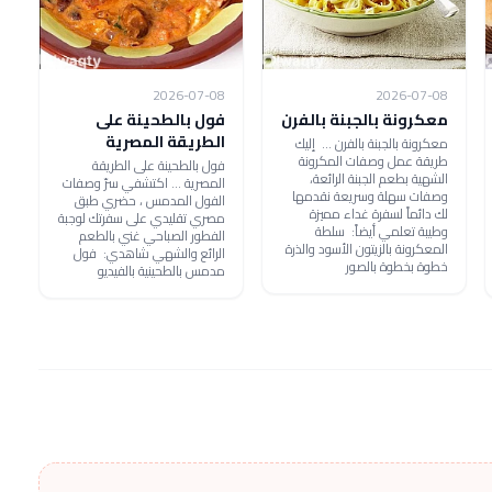
2026-07-08
2026-07-08
معكرونة بالجبنة بالفرن
فول بالطحينة على
الطريقة المصرية
معكرونة بالجبنة بالفرن ... إليك
طريقة عمل وصفات المكرونة
فول بالطحينة على الطريقة
الشهية بطعم الجبنة الرائعة،
المصرية ... اكتشفي سرّ وصفات
وصفات سهلة وسريعة نقدمها
الفول المدمس ، حضري طبق
لك دائماً لسفرة غداء مميزة
مصري تقليدي على سفرتك لوجبة
وطيبة تعلمي أيضاً: سلطة
الفطور الصباحي غني بالطعم
المعكرونة بالزيتون الأسود والذرة
الرائع والشهي شاهدي: فول
خطوة بخطوة بالصور
مدمس بالطحينية بالفيديو