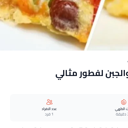
الجبن لفطور مثالي
 الطهي
عدد الافراد
ة
1 فرد