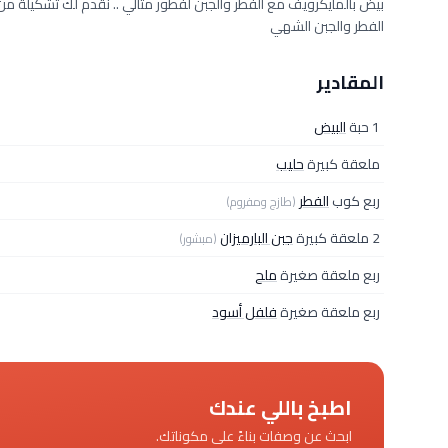
بيض بالمايكرويف مع الفطر والجبن لفطور مثالي .. نقدم لك تشكيلة 
الفطر والجبن الشهي
المقادير
1 حبة
البيض
ملعقة كبيرة
حليب
ربع كوب
الفطر
(طازج ومفروم)
2 ملعقة كبيرة
جبن البارميزان
(مبشور)
ربع ملعقة صغيرة
ملح
ربع ملعقة صغيرة
فلفل أسود
اطبخ باللي عندك
ابحث عن وصفات بناءً على مكوناتك.