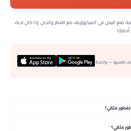
ية صنع البيض في الميكروويف مع الفطر والجبن. إذا كان لديك
أخبارك!
ات تناسبها — واحفظ
لفطور مثالي؟
ور مثالي؟