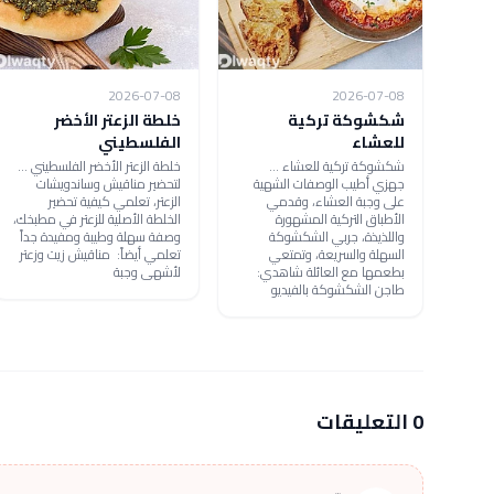
2026-07-08
2026-07-08
شكشوكة تركية
خلطة الزعتر الأخضر
للعشاء
الفلسطيني
شكشوكة تركية للعشاء ...
خلطة الزعتر الأخضر الفلسطيني ...
جهزي أطيب الوصفات الشهية
لتحضير مناقيش وساندويشات
على وجبة العشاء، وقدمي
الزعتر، تعلمي كيفية تحضير
الأطباق التركية المشهورة
الخلطة الأصلية للزعتر في مطبخك،
واللذيذة، جربي الشكشوكة
وصفة سهلة وطيبة ومفيدة جداً
السهلة والسريعة، وتمتعي
تعلمي أيضاً: مناقيش زيت وزعتر
بطعمها مع العائلة شاهدي:
لأشهى وجبة
طاجن الشكشوكة بالفيديو
0 التعليقات