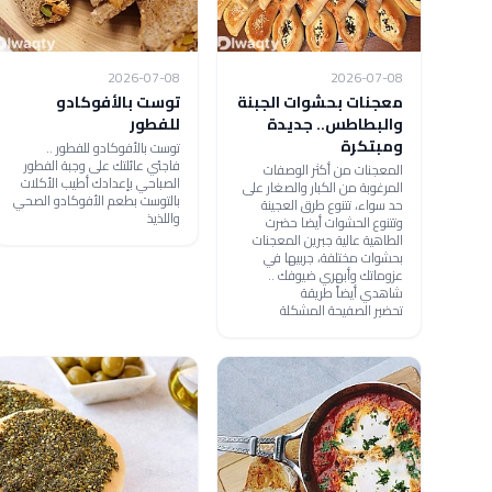
2026-07-08
2026-07-08
معجنات بحشوات الجبنة
توست بالأفوكادو
والبطاطس.. جديدة
للفطور
ومبتكرة
توست بالأفوكادو للفطور ..
فاجئي عائلتك على وجبة الفطور
المعجنات من أكثر الوصفات
الصباحي بإعدادك أطيب الأكلات
المرغوبة من الكبار والصغار على
بالتوست بطعم الأفوكادو الصحي
حد سواء، تتنوع طرق العجينة
واللذيذ
وتتنوع الحشوات أيضا حضرت
الطاهية عالية جبرين المعجنات
بحشوات مختلفة، جربيها في
عزوماتك وأبهري ضيوفك ..
شاهدي أيضاً طريقة
تحضير الصفيحة المشكلة