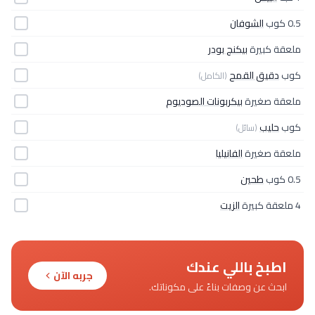
0.5 كوب
الشوفان
ملعقة كبيرة
بيكنج بودر
كوب
دقيق القمح
(الكامل)
ملعقة صغيرة
بيكربونات الصوديوم
كوب
حليب
(سائل)
ملعقة صغيرة
الفانيليا
0.5 كوب
طحين
4 ملعقة كبيرة
الزيت
اطبخ باللي عندك
جربه الآن
ابحث عن وصفات بناءً على مكوناتك.