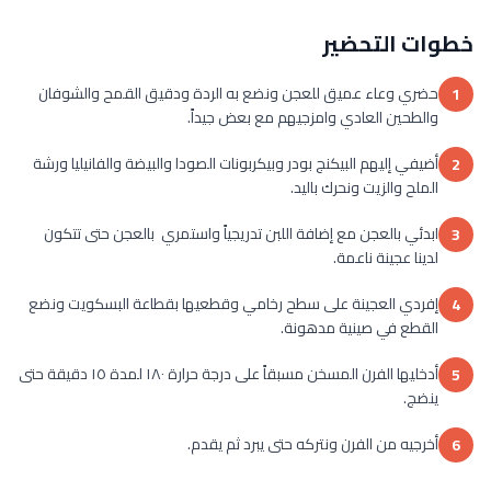
خطوات التحضير
حضري وعاء عميق للعجن ونضع به الردة ودقيق القمح والشوفان
1
والطحين العادي وامزجيهم مع بعض جيداً.
أضيفي إليهم البيكنج بودر وبيكربونات الصودا والبيضة والفانيليا ورشة
2
الملح والزيت ونحرك باليد.
ابدئي بالعجن مع إضافة اللبن تدريجياً واستمري بالعجن حتى تتكون
3
لدينا عجينة ناعمة.
إفردي العجينة على سطح رخامي وقطعيها بقطاعة البسكويت ونضع
4
القطع في صينية مدهونة.
أدخليها الفرن المسخن مسبقاً على درجة حرارة ١٨٠ لمدة ١٥ دقيقة حتى
5
ينضج.
أخرجيه من الفرن ونتركه حتى يبرد ثم يقدم.
6