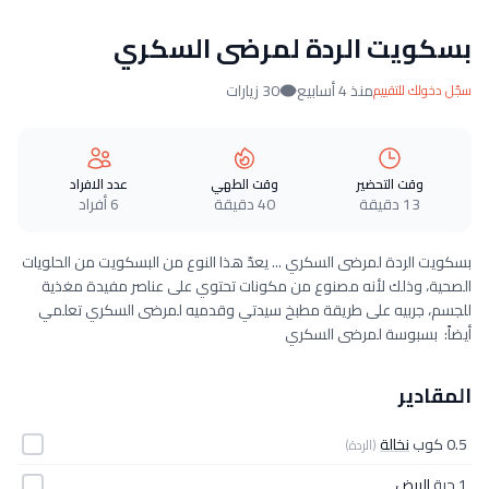
بسكويت الردة لمرضى السكري
منذ 4 أسابيع
30 زيارات
سجّل دخولك للتقييم
وقت التحضير
وقت الطهي
عدد الافراد
13 دقيقة
40 دقيقة
6 أفراد
بسكويت الردة لمرضى السكري ... يعدّ هذا النوع من البسكويت من الحلويات
الصحية، وذلك لأنه مصنوع من مكونات تحتوي على عناصر مفيدة مغذية
للجسم، جربيه على طريقة مطبخ سيدتي وقدميه لمرضى السكري تعلمي
أيضاً: بسبوسة لمرضى السكري
المقادير
0.5 كوب
نخالة
(الردة)
1 حبة
البيض