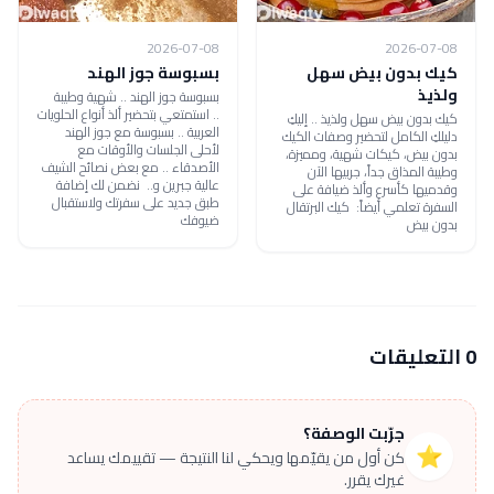
2026-07-08
2026-07-08
كيك بدون بيض سهل
بسبوسة جوز الهند
ولذيذ
بسبوسة جوز الهند .. شهية وطيبة
.. استمتعي بتحضير ألذ أنواع الحلويات
كيك بدون بيض سهل ولذيذ .. إليكِ
العربية .. بسبوسة مع جوز الهند
دليلكِ الكامل لتحضير وصفات الكيك
لأحلى الجلسات والأوقات مع
بدون بيض، كيكات شهية، ومميزة،
الأصدقاء .. مع بعض نصائح الشيف
وطيبة المذاق جداً، جربيها الآن
عالية جبرين و.. نضمن لك إضافة
وقدميها كأسرع وألذ ضيافة على
طبق جديد على سفرتك ولاستقبال
السفرة تعلمي أيضاً: كيك البرتقال
ضيوفك
بدون بيض
0 التعليقات
جرّبت الوصفة؟
⭐
كن أول من يقيّمها ويحكي لنا النتيجة — تقييمك يساعد
غيرك يقرر.