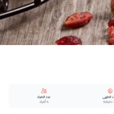
 الطهي
عدد الافراد
ة
4 أفراد