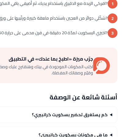
?افركي الزبدة مع الدقيق باستخدام يديك، ثم أضيفي باقي المكون
1
?شكّلي دوائر من العجين باستخدام ملعقة كبيرة ورتّبيها على ورق
2
?اخبزي البسكويت لمدّة 20 دقيقة في فرن محمى على حرارة 160 درجة مئوية ليصبح ذهبي اللون.
3
جرّب ميزة «اطبخ بما عندك» في التطبيق
اكتب المكونات الموجودة في بيتك وهنقترح عليك وصف
وقيّم وصفاتك المفضلة.
أسئلة شائعة عن الوصفة
كم يستغرق تحضير بسكويت كرانبيري؟
ما هي مكونات بسكويت كرانبيري؟