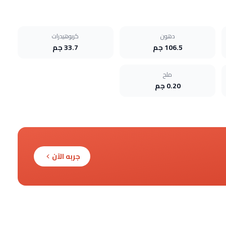
دهون
كربوهيدرات
106.5 جم
33.7 جم
ملح
0.20 جم
جربه الآن