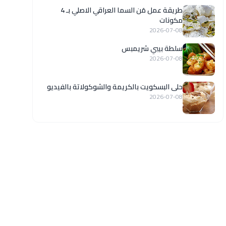
طريقة عمل مَن السما العراقي الاصلي بـ 4
مكونات
2026-07-08
سلطة بيبي شريمبس
2026-07-08
حلى البسكويت بالكريمة والشوكولاتة بالفيديو
2026-07-08