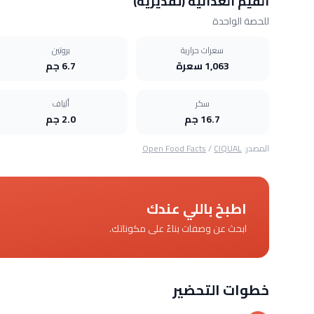
القيم الغذائية (تقديرية)
للحصة الواحدة
سعرات حرارية
بروتين
1,063 سعرة
6.7 جم
سكر
ألياف
16.7 جم
2.0 جم
المصدر:
CIQUAL
/
Open Food Facts
اطبخ باللي عندك
ابحث عن وصفات بناءً على مكوناتك.
خطوات التحضير