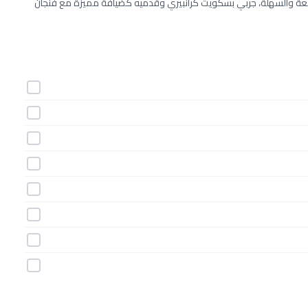
ائعة والسهلة، جربي بسكويت كرانبيري وقدميه كضيافة مميزة مع فنجان