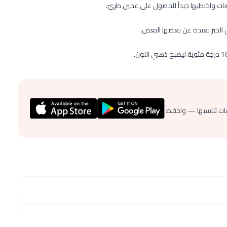
ات واخلطيها جيداً للحصول على عجين طريّ.
 الخبز بعيدة عن بعضها البعض.
ات تناسبها — واحفظ