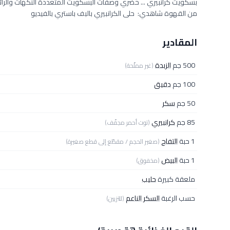
بسكويت كرانبيري ... حضري وصفات البسكويت المتعددة النكهات والر
من القهوة شاهدي: حلى الكرانبيري بالبف باستري بالفيديو
المقادير
500 جم
الزبدة
(غير مملّحة)
100 جم
دقيق
50 جم
سكر
85 جم
كرانبيري
(توت أحمر مجفّف)
1 حبة
التفاح
(صغير الحجم / مقطّع إلى قطع صغيرة)
1 حبة
البيض
(مخفوق)
ملعقة كبيرة
حليب
حسب الرغبة
السكر الناعم
(للتزيين)