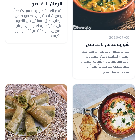
الرمان بالفيديو
نقدم لك بالفيديو وجبة سريعة جداً،
وشهية، لحمة راس عصفور بدبس
الرمان، طبق استثنائي من اللحوم
على سفرتك، وبطعم دبس الرمان
الشهي الوصفة من تقديم سهر
الشريف
2026-07-08
شوربة عدس بالحامض
شوربة عدس بالحامض .. يعد عصير
الليمون الحامض من المكونات
الأساسية عند تناول شوربة العدس،
فهو يضيف لها مذاقاً مميزاً لا
يقاوم، جربيها اليوم