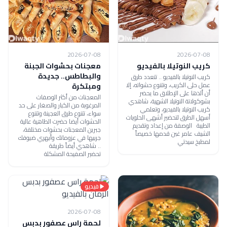
2026-07-08
2026-07-08
كريب النوتيلا بالفيديو
معجنات بحشوات الجبنة
والبطاطس.. جديدة
كريب النوتيلا بالفيديو .. تتعدد طرق
عمل حلى الكريب، وتتنوع حشواته، إلا
ومبتكرة
أن ألذها على الإطلاق ما يحضر
المعجنات من أكثر الوصفات
بشوكولاتة النوتيلا الشهية، شاهدي
المرغوبة من الكبار والصغار على حد
كريب النوتيلا بالفيديو، وتعلمي
سواء، تتنوع طرق العجينة وتتنوع
أسهل الطرق لتحضير أشهى الحلويات
الحشوات أيضا حضرت الطاهية عالية
الطيبة الوصفة من إعداد وتقديم
جبرين المعجنات بحشوات مختلفة،
الشيف عامر غبن قدمها خصيصاً
جربيها في عزوماتك وأبهري ضيوفك
لمطبخ سيدتي
.. شاهدي أيضاً طريقة
تحضير الصفيحة المشكلة
فيديو
2026-07-08
لحمة راس عصفور بدبس