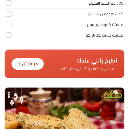
500 جم
الجبنة البيضاء
كوب
بقدونس
(مفروم)
ملعقة كبيرة
السمسم
ملعقة كبيرة
حبّ البركة
اطبخ باللي عندك
جربه الآن
ابحث عن وصفات بناءً على مكوناتك.