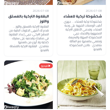
2026-07-08
2026-07-08
شكشوكة تركية للعشاء
البقلاوة التركية بالفستق
واللوز
شكشوكة تركية للعشاء ... جهزي
أطيب الوصفات الشهية على وجبة
البقلاوة التركية بالفستق واللوز ...
العشاء، وقدمي الأطباق التركية
نقدم لك أشهى الحلويات الطيبة من
المشهورة واللذيذة، جربي
المطبخ التركي، جربي إعداد البقلاوة
الشكشوكة السهلة والسريعة،
في مطبخك وقدميه على سفرتك
وتمتعي بطعمها مع العائلة
كتحلية ولا أروع من طعمها
شاهدي: طاجن الشكشوكة
شاهدي: البقلاوة التركية بالقشطة
بالفيديو
بالفيديو
فيديو