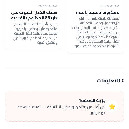
2026-07-08
2026-07-08
معكرونة بالجبنة بالفرن
سلطة الكيل الشهية على
طريقة المطاعم بالفيديو
معكرونة بالجبنة بالفرن ... إليك
طريقة عمل وصفات المكرونة
جددي بأطباق السلطات الطيبة على
الشهية بطعم الجبنة الرائعة، وصفات
مائدة رمضان، وتعلمي بالفيديو
سهلة وسريعة نقدمها لك دائماً
طريقة عمل سلطة الكيل الشهية
لسفرة غداء مميزة وطيبة تعلمي
على طريقة المطاعم، طبق شهي
أيضاً: سلطة المعكرونة بالزيتون
ويستحق التجربة
الأسود والذرة خطوة بخطوة بالصور
0 التعليقات
جرّبت الوصفة؟
⭐
كن أول من يقيّمها ويحكي لنا النتيجة — تقييمك يساعد
غيرك يقرر.