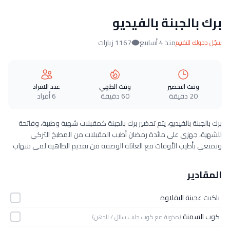
برك بالجبنة بالفيديو
منذ 4 أسابيع
1167 زيارات
سجّل دخولك للتقييم
وقت التحضير
وقت الطهي
عدد الافراد
20 دقيقة
60 دقيقة
6 أفراد
برك بالجبنة بالفيديو، يتم تحضير برك بالجبنة كمقبلات شهية وطيبة، وفاتحة
للشهية، جهزي على مائدة رمضان أطيب المقبلات من المطبخ التركي
وتمتعي بأطيب الأوقات مع العائلة الوصفة من تقديم الطاهية لمى شهاب
المقادير
باكيت
عجينة البقلاوة
كوب
السمنة
(مذوبة مع كوب حليب سائل / للدهن)