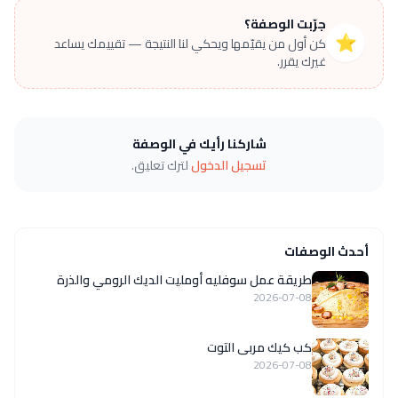
جرّبت الوصفة؟
⭐
كن أول من يقيّمها ويحكي لنا النتيجة — تقييمك يساعد
غيرك يقرر.
شاركنا رأيك في الوصفة
تسجيل الدخول
لترك تعليق.
أحدث الوصفات
طريقة عمل سوفليه أومليت الديك الرومي والذرة
2026-07-08
كب كيك مربى التوت
2026-07-08