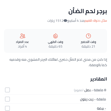
برجر لحم الضأن
منذ 4 أسابيع
1512 زيارات
سجّل دخولك للتقييم
وقت التحضير
وقت الطهي
عدد الافراد
21 دقيقة
65 دقيقة
4 أفراد
إذا كنتِ من محبي لحم الضأن حضري لعائلتك البرجر المشوي منه وقدميه
كما بالوصفة.
المقادير
8 ملعقة
- بصل
(مفروم)
ملعقة
- زيت زيتون
- بيضة