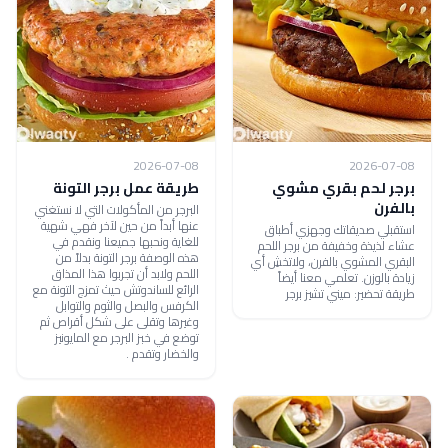
2026-07-08
2026-07-08
برجر لحم بقري مشوي
طريقة عمل برجر التونة
بالفرن
البرجر من المأكولات التي لا نستغني
عنها أبداً من حين لآخر فهي شهية
استقبلي صديقاتك وجهزي أطباق
للغاية ونحبها جميعنا ونقدم في
عشاء لذيذة وخفيفة من برجر اللحم
هذه الوصفة برجر التونة بدلاً من
البقري المشوي بالفرن، ولاتخشِ أي
اللحم ولابد أن تجربوا هذا المذاق
زيادة بالوزن. تعلمي معنا أيضاً
الرائع للساندوتش حيث تمزج التونة مع
طريقة تحضير: ميني تشيز برجر
الكرفس والبصل والثوم والتوابل
وغيرها وتقلى على شكل أقراص ثم
توضع في خبز البرجر مع المايونيز
والخضار وتقدم .