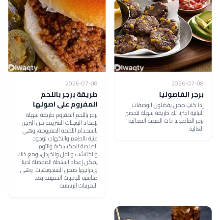
2026-07-08
2026-07-08
برجر الفاصوليا
طريقة برجر باللحم
المفروم على اصولها
إذا كنتِ ممن يفضلون الوصفات
النباتية اخترنا لكِ طريقة سهلة لتحضير
برجر باللحم المفروم طريقة سهلة
برجر الفاصوليا ذات القيمة الغذائية
لإعداد الوجبات السريعة من البرجرر
العالية.
باستخدام اللحمة المفرومة، وهي
غنية بالطعم والنكهات لوجود
الصلصة المكسيكية والثوم
والكاتشب والخل والخردل، ومع ذلك
يمكن إعداد السلطة المفضلة لدينا
وإدراجها ضمن السندويشات، وهي
مناسبة للوجبات الخفيفة بعد
التمرينات الرياضية