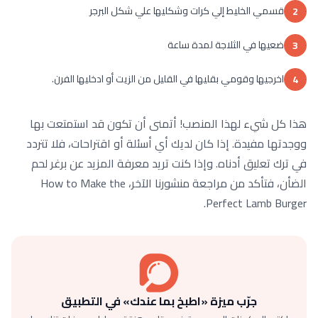
قسمي الخليط إلي كرات وشكليها علي شكل البرجر
2
ضعيها في الثلاجة لمدة ساعة
3
اخرجيها وقومي بقليها في القليل من الزيت أو ادخليها الفرن.
4
هذا كل شيء لهذا المنصب! أتمنى أن تكون قد استمتعت بها
ووجدتها مفيدة. إذا كان لديك أي أسئلة أو اقتراحات، فلا تتردد
في ترك تعليق أدناه. وإذا كنت تريد معرفة المزيد عن برغر لحم
الضأن، فتأكد من مراجعة منشورنا الآخر، How to Make the
Perfect Lamb Burger.
جرّب ميزة «اطبخ بما عندك» في التطبيق