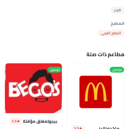
#برجر
المطبخ
المطبخ الغربي
مطاعم ذات صلة
توصيل
توصيل
بيجو(مغلق مؤقتا)
3.5
ماكدونالدز
3.5