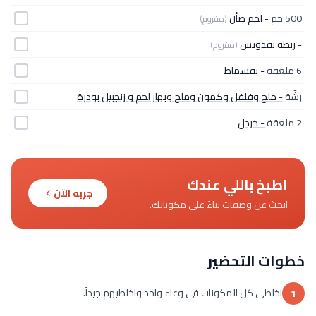
500 جم
- لحم ضأن
(مفروم)
- ربطة بقدونس
(مفروم)
6 ملعقة
- بقسماط
رشّة
- ملح وفلفل وكمون وملح وبهار لحم و زنجبيل بودرة
2 ملعقة
- خردل
اطبخ باللي عندك
جربه الآن
ابحث عن وصفات بناءً على مكوناتك.
خطوات التحضير
اخلطي كل المكونات في وعاء واحد واخلطيهم جيداً.
1