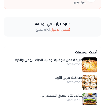
غيرك يقرر.
شاركنا رأيك في الوصفة
تسجيل الدخول
لترك تعليق.
أحدث الوصفات
طريقة عمل سوفليه أومليت الديك الرومي والذرة
2026-07-08
كب كيك مربى التوت
2026-07-08
ساندوتش السجق الاسكندراني
2026-07-08