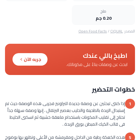
ملح
0.20 جم
المصدر:
CIQUAL
/
Open Food Facts
اطبخ باللي عندك
جربه الآن
ابحث عن وصفات بناءً على مكوناتك.
خطوات التحضير
إذا كنتى تبحثين عن وصفة جديدة للبراونيز فجربى هذه الوصفة حيث تم
1
إستبدال الزبدة بالطحينة والحليب بعصير البرتقال ، إنها وصفة سهلة جداً
تحتاج إلى تقليب المكونات باستخدام ملعقة خشبية ثم اسكبى الخليط
فى قالب الكيك المبطن بورق الزبدة .
هذه الكعكة رطبة من الداخل ومقرمشة من الأعلى وتظهر بها بوضوح
5