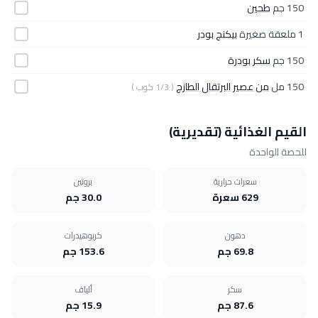
150 جم
طحين
1 ملعقة صغيرة
بيكنج بودر
150 جم
سكر بودرة
150 مل
من عصير البرتقال الطازج
( 1/3 كوب )
القيم الغذائية (تقديرية)
للحصة الواحدة
سعرات حرارية
بروتين
629 سعرة
30.0 جم
دهون
كربوهيدرات
69.8 جم
153.6 جم
سكر
ألياف
87.6 جم
15.9 جم