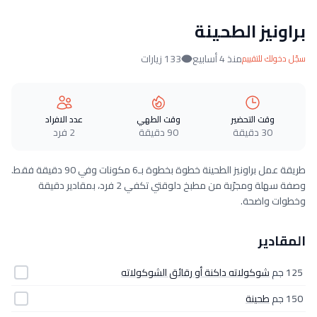
براونيز الطحينة
منذ 4 أسابيع
133 زيارات
سجّل دخولك للتقييم
وقت التحضير
وقت الطهي
عدد الافراد
30 دقيقة
90 دقيقة
2 فرد
طريقة عمل براونيز الطحينة خطوة بخطوة بـ6 مكونات وفي 90 دقيقة فقط.
وصفة سهلة ومجرّبة من مطبخ دلوقتي تكفي 2 فرد، بمقادير دقيقة
وخطوات واضحة.
المقادير
125 جم
شوكولاته داكنة أو رقائق الشوكولاته
150 جم
طحينة