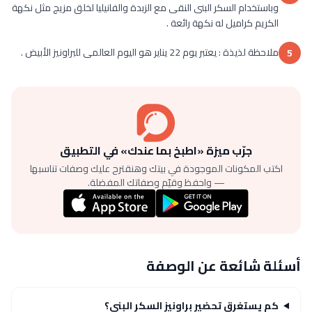
وباستخدام السكر البنى النقى مع الزبدة والفانيليا لخلق مزيج مثل نكهة
الكريم كراميل له نكهة رائعة .
ملاحظة لذيذة : يعتبر يوم 22 يناير هو اليوم العالمى للبراونيز الأبيض .
5
جرّب ميزة «اطبخ بما عندك» في التطبيق
اكتب المكونات الموجودة في بيتك وهنقترح عليك وصفات تناسبها
— واحفظ وقيّم وصفاتك المفضلة.
أسئلة شائعة عن الوصفة
كم يستغرق تحضير براونيز السكر البنى؟