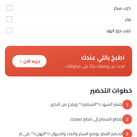
كوب
سكر
ماء
حليب جوز الهند
اطبخ باللي عندك
جربه الآن
ابحث عن وصفات بناءً على مكوناتك.
خطوات التحضير
يقشر الشهد \\"الشمام\\" ويفرغ من البذور.
1
يقطع الشمام إلى قطع صغيرة.
2
لتحضير القطر: يوضع السكر والماء والحبهان \\"الهيل\\" على نار
3