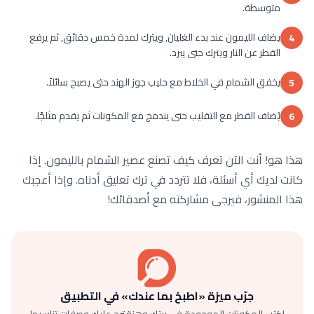
متوسطة.
يضاف الليمون عند بدء الغليان, ويترك لمدة خمس دقائق, ثم يرفع
4
القطر عن النار ويترك حتى يبرد.
يخفق الشمام في الخلاط مع حليب جوز الهند حتى يصبح سائلاً.
5
يُضاف القطر مع التقليب حتى يندمج مع المكونات ثم يقدم مثلجًا.
6
هذا هو! أنت الآن تعرف كيف تصنع عصير الشمام بالليمون. إذا
كانت لديك أي أسئلة، فلا تتردد في ترك تعليق أدناه. وإذا أعجبك
هذا المنشور، فيرجى مشاركته مع أصدقائك!
جرّب ميزة «اطبخ بما عندك» في التطبيق
اكتب المكونات الموجودة في بيتك وهنقترح عليك وصفات تناسبها