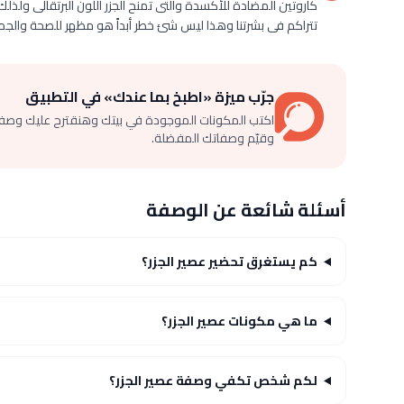
كاروتين المضادة للأكسدة والتى تمنح الجزر اللون البرتقالى ولذل
تتراكم فى بشرتنا وهذا ليس شئ خطر أبداً هو مظهر للصحة والجمال
جرّب ميزة «اطبخ بما عندك» في التطبيق
اكتب المكونات الموجودة في بيتك وهنقترح عليك وصف
وقيّم وصفاتك المفضلة.
أسئلة شائعة عن الوصفة
كم يستغرق تحضير عصير الجزر؟
ما هي مكونات عصير الجزر؟
لكم شخص تكفي وصفة عصير الجزر؟