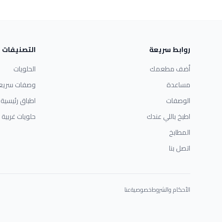
روابط سريعة
التصنيفات
أضف مطعمك
الحلويات
مساعدة
وصفات سريع
الوصفات
اطباق رئيسية
اطبخ باللي عندك
حلويات غربية
المطابخ
اتصل بنا
الأحكام والشروط
خصوصية
عنا