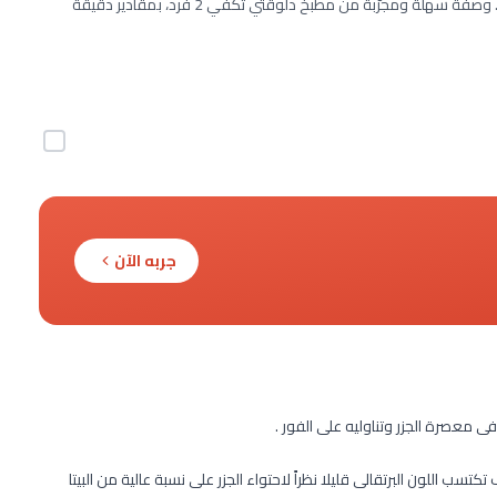
طريقة عمل عصير الجزر خطوة بخطوة بـ1 مكونات وفي 5 دقائق فقط. وصفة سهلة ومجرّبة من مطبخ دلوقتي تكفي 2 فرد، بمقادير دقيقة
جربه الآن
معصرة الجزر وتناوليه على الفور .
سب اللون البرتقالى قليلا نظراً لاحتواء الجزر على نسبة عالية من البيتا