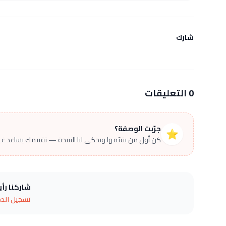
شارك
0 التعليقات
جرّبت الوصفة؟
⭐
كن أول من يقيّمها ويحكي لنا النتيجة — تقييمك يساعد غير
شاركنا رأ
تسجيل الد