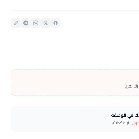
ك يقرر.
يك في الوصفة
خول
لترك تعليق.