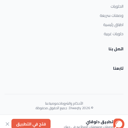
الحلويات
وصفات سريعة
اطباق رئيسية
حلويات غربية
اتصل بنا
تابعنا
الأحكام والشروط
خصوصية
عنا
© 2026 Dlwaqty. جميع الحقوق محفوظة.
Powered by
GAIT
تطبيق دلوقتي
فتح في التطبيق
وصفات ومنيوهات المطاعم في جيبك