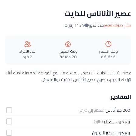
عصير الأناناس للدايت
منذ شهر
1134 زيارات
سجّل دخولك للتقييم
وقت التحضير
وقت الطهي
عدد الافراد
6 دقيقة
20 دقيقة
2 فرد
عصير الأناناس للدايت .. لا تحرمي نفسك من نوع الفواكة المفضلة لديك أثناء
اتباعك للرجيم، حضري عصير الأناناس الخفيف والمنعش
المقادير
200 جم
أناناس
(مقطّع إلى شرائح)
ربع كوب
النعناع
(طازج)
ربع كوب
عصير الليمون