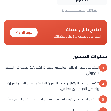
المصدر:
CIQUAL
/
Open Food Facts
اطبخ باللي عندك
جربه الآن
ابحث عن وصفات بناءً على مكوناتك.
خطوات التحضير
استخرجي عصير الأناناس بواسطة العصارة الكهربائية. ضعيه في الخلاط
1
الكهربائي.
?أضيفي عصير البرتقال وعصير الليمون الحامض. زيدي النعناع المورّق
2
واخلطي المزيج حتى يتجانس.
اسكبي العصير في كوب التقديم. أضيفي القرفة وحرّكي المزيج جيداً.
3
?تناولي العصير بارداً.