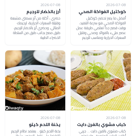
2026-07-08
2026-07-08
كوكتيل الفواكة الصحي
أرز بالخضار للرجيم
أفضل ما يميز تحضير كوكتيل
حضري ، أكلة من أرز بسمتي مشبعة
الفواكة الصحي هو سرعة التنفيد،
وقليلة السعرات الحرارية، لرجيمك
بوقت قصير جداً تعلمي طريقة عمل
المثالي، وحضري أرز بالخضار للرجيم،
عصير مليء بالفوائد وصحي وقليل
طبق مميز بجانب طبق من السلطة
السعرات الحرارية ومناسب للرجيم
الخضراء الطيبة
2026-07-08
2026-07-08
كباب مشوي بالفرن دايت
يخنة اللحم كيتو
كباب مشوي بالفرن دايت ... جربي
يخنة اللحم كيتو .. يعتمد نظام الرجيم
أكلات الدايت المتنوعة ، واستمتعي
(الكيتو) على تناول الدهون بشكل