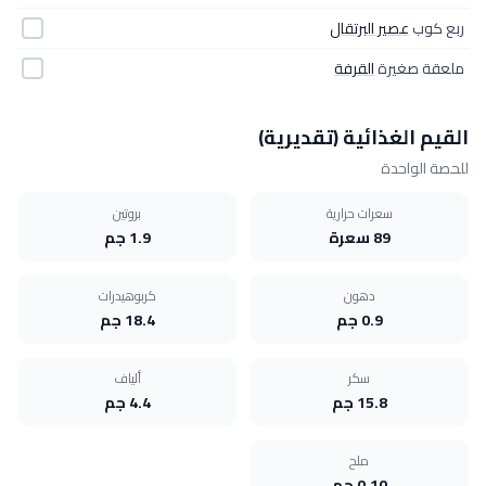
ربع كوب
عصير البرتقال
ملعقة صغيرة
القرفة
القيم الغذائية (تقديرية)
للحصة الواحدة
سعرات حرارية
بروتين
89 سعرة
1.9 جم
دهون
كربوهيدرات
0.9 جم
18.4 جم
سكر
ألياف
15.8 جم
4.4 جم
ملح
0.10 جم