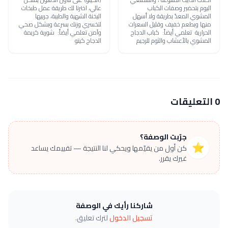
اليوم بتحضير وصفات الكباب
عالي، اخترنا لك طريقة عمل طبخات
المشوي المعدّ بطريقة ولا أسهل
اليخنة الشهية والطيبة، جربيها
منها وبطعم خفيف وقليل السعرات
لتخسري وزنك بسرعة وبشكل صحي
الحرارية تعلمي أيضاً: كباب الدجاج
وآمن تعلمي أيضاً: شوربة كريمة
المشوي بالأعشاب والثوم للرجيم
الدجاج كيتو
0 التعليقات
جرّبت الوصفة؟
⭐
كن أول من يقيّمها ويحكي لنا النتيجة — تقييمك يساعد
غيرك يقرر.
شاركنا رأيك في الوصفة
تسجيل الدخول
لترك تعليق.