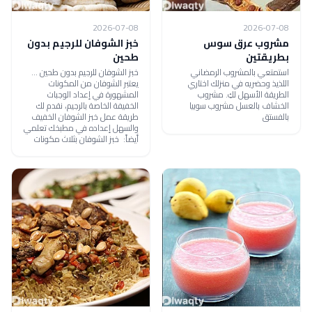
2026-07-08
2026-07-08
مشروب عرق سوس
خبز الشوفان للرجيم بدون
بطريقتين
طحين
استمتعي بالمشروب الرمضاني
خبز الشوفان للرجيم بدون طحين ...
اللذيذ وحضريه في منزلك اختاري
يعتبر الشوفان من المكونات
الطريقة الأسهل لكِ. مشروب
المشهورة في إعداد الوجبات
الخشاف بالعسل مشروب سوبيا
الخفيفة الخاصة بالرجيم، نقدم لك
بالفستق
طريقة عمل خبز الشوفان الخفيف
والسهل إعداده في مطبخك تعلمي
أيضاً: خبز الشوفان بثلاث مكونات