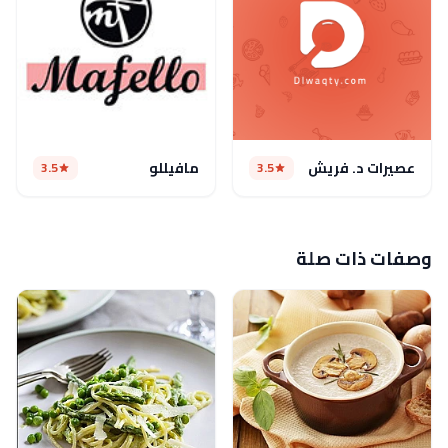
عصيرات د. فريش
مافيللو
3.5
3.5
وصفات ذات صلة