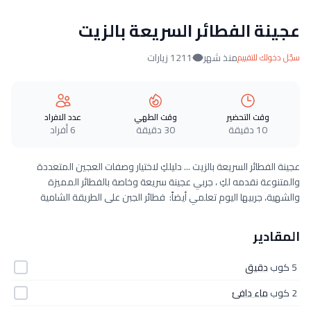
عجينة الفطائر السريعة بالزيت
منذ شهر
1211 زيارات
سجّل دخولك للتقييم
وقت التحضير
وقت الطهي
عدد الافراد
10 دقيقة
30 دقيقة
6 أفراد
عجينة الفطائر السريعة بالزيت ... دليلكِ لاختيار وصفات العجين المتعددة
والمتنوعة نقدمه لكِ ، جربي عجينة سريعة وخاصة بالفطائر المميزة
والشهية، جربيها اليوم تعلمي أيضاً: فطائر الجبن على الطريقة الشامية
المقادير
5 كوب
دقيق
2 كوب
ماء دافئ