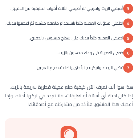
أضيفي الزيت وامزجي ثمّ أضيفي الثلاث أكواب المتبقية من الدقيق.
3
اخلطي مكوّنات العجينة جيّداً باستخدام ملعقة خشبية ثمّ اعجنيها بيديك.
4
ادعكي العجينة جيّداً بيديك على سطح مرشوش بالدقيق.
5
ضعي العجينة في وعاء مدهون بالزيت.
6
غطّي الوعاء واتركيه جانباً حتى يتضاعف حجم العجين.
7
هذا هو! أنت تعرف الآن كيفية صنع عجينة فطيرة سريعة بالزيت.
إذا كان لديك أي أسئلة أو تعليقات، فلا تتردد في تركها أدناه. وإذا
أعجبك هذا المنشور، فتأكد من مشاركته مع أصدقائك!