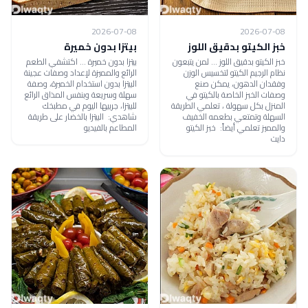
2026-07-08
2026-07-08
خبز الكيتو بدقيق اللوز
بيتزا بدون خميرة
خبز الكيتو بدقيق اللوز ... لمن يتبعون
بيتزا بدون خميرة ... اكتشفي الطعم
نظام الرجيم الكيتو لتخسيس الوزن
الرائع والمميزة لإعداد وصفات عجينة
وفقدان الدهون، يمكن صنع
البيتزا بدون استخدام الخميرة، وصفة
وصفات الخبز الخاصة بالكيتو في
سهلة وسريعة وبنفس المذاق الرائع
المنزل بكل سهولة ، تعلمي الطريقة
للبيتزا، جربيها اليوم في مطبخك
السهلة وتمتعي بطعمه الخفيف
شاهدي: البيتزا بالخضار على طريقة
والمميز تعلمي أيضاً: خبز الكيتو
المطاعم بالفيديو
دايت