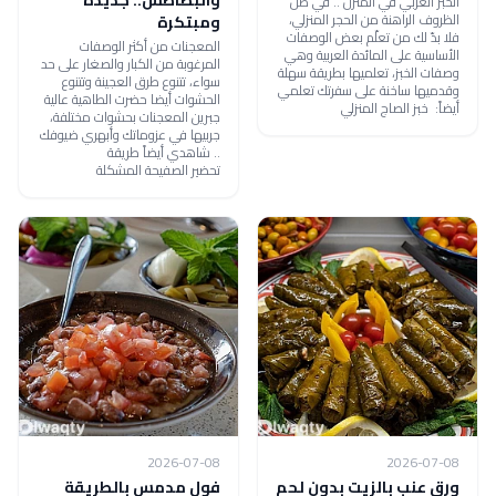
والبطاطس.. جديدة
الخبز العربي في المنزل .. في ظل
الظروف الراهنة من الحجر المنزلي،
ومبتكرة
فلا بدّ لك من تعلّم بعض الوصفات
المعجنات من أكثر الوصفات
الأساسية على المائدة العربية وهي
المرغوبة من الكبار والصغار على حد
وصفات الخبز، تعلميها بطريقة سهلة
سواء، تتنوع طرق العجينة وتتنوع
وقدميها ساخنة على سفرتك تعلمي
الحشوات أيضا حضرت الطاهية عالية
أيضاً: خبز الصاج المنزلي
جبرين المعجنات بحشوات مختلفة،
جربيها في عزوماتك وأبهري ضيوفك
.. شاهدي أيضاً طريقة
تحضير الصفيحة المشكلة
2026-07-08
2026-07-08
ورق عنب بالزيت بدون لحم
فول مدمس بالطريقة