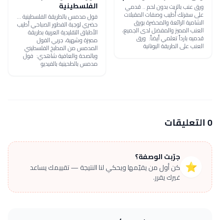
الفلسطينية
ورق عنب بالزيت بدون لحم .. قدمي
على سفرتك أطيب وصفات المقبلات
فول مدمس بالطريقة الفلسطينية ...
الشامية الرائعة والمحضرة بورق
حضري لوجبة الفطور الصباحي أطيب
العنب المميز والمفضل لدى الجميع،
الأطباق التقليدية العربية بطريقة
قدميه بارداً تعلمي أيضاً: ورق
مميزة وشهية، جربي الفول
العنب على الطريقة اليونانية
المدمس من المطبخ الفلسطيني
وبالصحة والعافية شاهدي: فول
مدمس بالطحينية بالفيديو
0 التعليقات
جرّبت الوصفة؟
⭐
كن أول من يقيّمها ويحكي لنا النتيجة — تقييمك يساعد
غيرك يقرر.