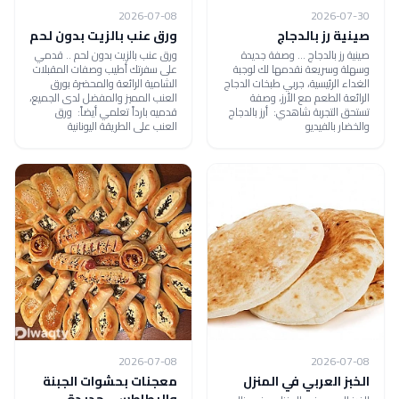
2026-07-08
2026-07-30
صينية رز بالدجاج
ورق عنب بالزيت بدون لحم
صينية رز بالدجاج ... وصفة جديدة
ورق عنب بالزيت بدون لحم .. قدمي
وسهلة وسريعة نقدمها لك لوجبة
على سفرتك أطيب وصفات المقبلات
الغداء الرئيسية، جربي طبخات الدجاج
الشامية الرائعة والمحضرة بورق
الرائعة الطعم مع الأرز، وصفة
العنب المميز والمفضل لدى الجميع،
تستحق التجربة شاهدي: أرز بالدجاج
قدميه بارداً تعلمي أيضاً: ورق
والخضار بالفيديو
العنب على الطريقة اليونانية
2026-07-08
2026-07-08
الخبز العربي في المنزل
معجنات بحشوات الجبنة