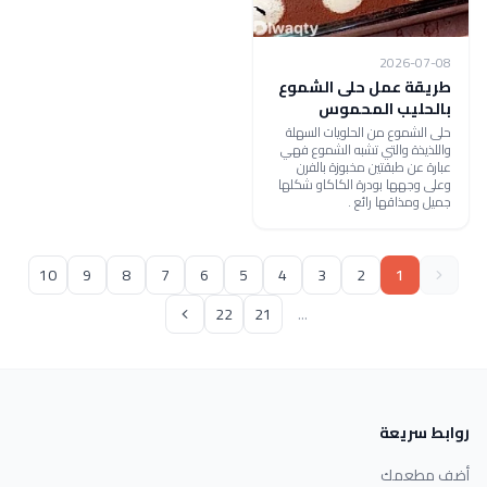
2026-07-08
طريقة عمل حلى الشموع
بالحليب المحموس
حلى الشموع من الحلويات السهلة
واللذيذة والتي تشبه الشموع فهي
عبارة عن طبقتين مخبوزة بالفرن
وعلى وجهها بودرة الكاكاو شكلها
جميل ومذاقها رائع .
10
9
8
7
6
5
4
3
2
1
22
21
...
روابط سريعة
أضف مطعمك