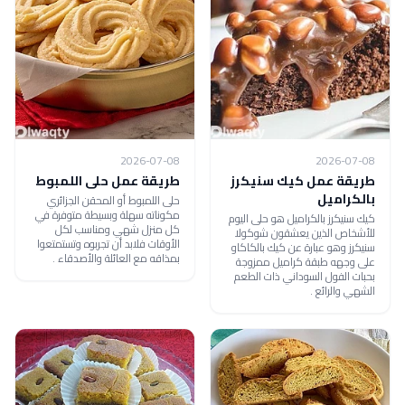
2026-07-08
2026-07-08
طريقة عمل كيك سنيكرز
طريقة عمل حلى اللمبوط
بالكراميل
حلى اللمبوط أو المحقن الجزائري
مكوناته سهلة وبسيطة متوفرة في
كيك سنيكرز بالكراميل هو حلى اليوم
كل منزل شهي ومناسب لكل
للأشخاص الذين يعشقون شوكولا
الأوقات فلابد أن تجربوه وتستمتعوا
سنيكرز وهو عبارة عن كيك بالكاكاو
بمذاقه مع العائلة والأصدقاء .
على وجهه طبقة كراميل ممزوجة
بحبات الفول السوداني ذات الطعم
الشهي والرائع .