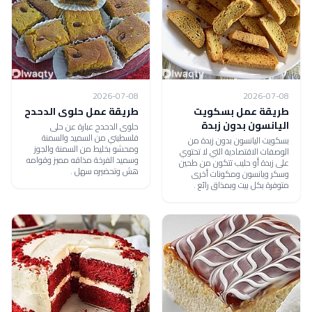
2026-07-08
2026-07-08
طريقة عمل بسكويت
طريقة عمل حلوى الدحدح
اليانسون بدون زبدة
حلوى الدحدح عبارة عن حلى
فلسطيني من السميد والسمنة
بسكويت اليانسون بدون زبدة من
ومحشو بخليط من السمنة والجوز
الوصفات الاقتصادية التي لا تحتوي
وسميد الفرخة مذاقه مميز وقوامه
على زبدة أو حليب تتكون من طحين
هش وتحضيره سهل .
وسكر ويانسون ومكونات أخرى
متوفرة بكل بيت وبمذاق رائع .