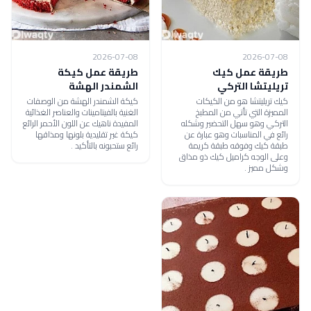
2026-07-08
2026-07-08
طريقة عمل كيك
طريقة عمل كيكة
تريليتشا التركي
الشمندر الهشة
كيك تريليتشا هو من الكيكات
كيكة الشمندر الهشة من الوصفات
المميزة التي تأتي من المطبخ
الغنية بالفيتامينات والعناصر الغذائية
التركي وهو سهل التحضير وشكله
المفيدة ناهيك عن اللون الأحمر الرائع
رائع في المناسبات وهو عبارة عن
كيكة غير تقليدية بلونها ومذاقها
طبقة كيك وفوقه طبقة كريمة
رائع ستحبونه بالتأكيد .
وعلى الوجه كراميل كيك ذو مذاق
وشكل مميز .