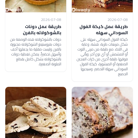
2026-07-08
2026-07-08
طريقة عمل كيكة الفول
طريقة عمل دونات
السوداني سهله
بالشوكولاته بالفرن
كيكة الفول السوداني سهله على
دونات بالشوكولاته هذه الوصفة من
شكل مربعات طرية، هشة، وغاية
دونات بفروستينغ الشوكولاته مخبوزة
في اللذة، مع طبقة من مربى التوت
بالفرن وليست مقلية ما يجعلها أخف
أو المشمش أو أي نوع آخر، ويأتي
وأسهل تحضيراً، يمكن تغطية دونات
فوقها طبقة أخرى من كرات العجين
بالشوكولاته بشكل كامل بقطع
الصغيرة أو المبشورة، كيكة الفول
الملونة الصغيرة.
السوداني سهلة التحضير، وسيحبها
الجميع.