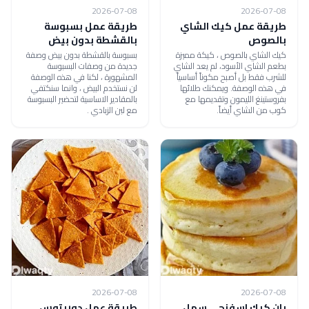
2026-07-08
2026-07-08
طريقة عمل كيك الشاي
طريقة عمل بسبوسة
بالصوص
بالقشطة بدون بيض
كيك الشاي بالصوص ، كيكة مميزة
بسبوسة بالقشطة بدون بيض وصفة
بطعم الشاي الأسود، لم يعد الشاي
جديدة من وصفات البسبوسة
للشرب فقط بل أصبح مكوناً أساسياً
المشهورة ، لكنا في هذه الوصفة
في هذه الوصفة. ويمكنك طلائها
لن نستخدم البيض ، وانما سنكتفي
بفروستينغ الليمون وتقديمها مع
بالمقادير الاساسية لتحضير البسبوسة
كوب من الشاي أيضاً.
مع لبن الزبادي .
2026-07-08
2026-07-08
بان كيك اسفنجي سهل
طريقة عمل دوريتوس