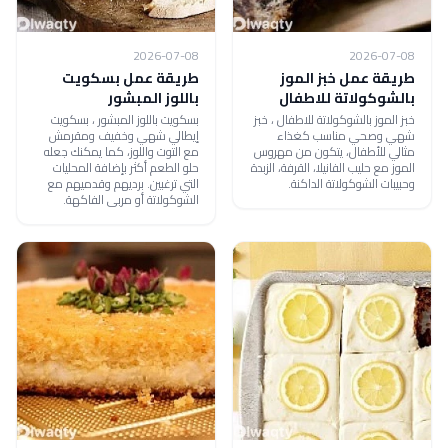
2026-07-08
2026-07-08
طريقة عمل خبز الموز
طريقة عمل بسكويت
بالشوكولاتة للاطفال
باللوز المبشور
خبز الموز بالشوكولاتة للاطفال ، خبز
بسكويت باللوز المبشور ، بسكويت
شهي وصحي مناسب كغذاء
إيطالي شهي وخفيف ومقرمش
مثالي للأطفال، يتكون من مهروس
مع التوت واللوز، كما يمكنك جعله
الموز مع حليب الفانيلا، القرفة، الزبدة
حلو الطعم أكثر بإضافة المحليات
وحبيبات الشوكولاتة الداكنة.
التي ترغبين. برديهم وقدميهم مع
الشوكولاتة أو مربى الفاكهة.