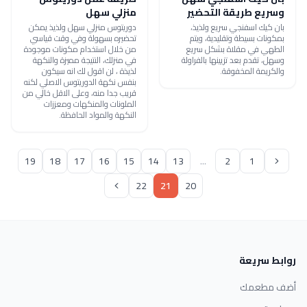
وسريع طريقة التحضير
منزلي سهل
بان كيك اسفنجي سريع ولذيذ،
دوريتوس منزلي سهل ولذيذ يمكن
بمكونات بسيطة وتقليدية، ويتم
تحضيره بسهولة وفي وقت قياسي
الطهي في مقلاة بشكل سريع
من خلال استخدام مكونات موجودة
وسهل، تقدم بعد تزيينها بالفراولة
في منزلك، النتيجة مميزة والنكهة
والكريمة المخفوقة.
لذيذة ، لن اقول لك انه سيكون
بنفس نكهة الدوريتوس الاصلي لكنه
قريب جدا منه، وعلى الاقل خالي من
الملونات والمنكهات ومعززات
النكهة والمواد الحافظة.
19
18
17
16
15
14
13
...
2
1
22
21
20
روابط سريعة
أضف مطعمك