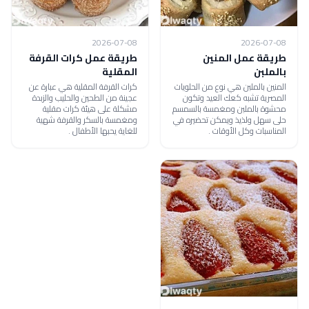
2026-07-08
2026-07-08
طريقة عمل المنين
طريقة عمل كرات القرفة
بالملبن
المقلية
المنين بالملبن هي نوع من الحلويات
كرات القرفة المقلية هي عبارة عن
المصرية تشبه كعك العيد وتكون
عجينة من الطحين والحليب والزبدة
محشوة بالملبن ومغمسة بالسمسم
مشكلة على هيئة كرات مقلية
حلى سهل ولذيذ ويمكن تحضيره في
ومغمسة بالسكر والقرفة شهية
المناسبات وكل الأوقات .
للغاية يحبها الأطفال .