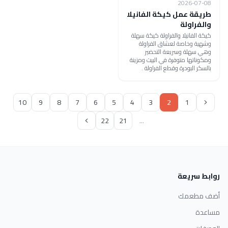
2026-07-08
طريقة عمل كيكة الفانيلا
والفراولة
كيكة الفانيلا والفراولة كيكة سهلة
وشهية وخاصة لعشاق الفراولة
وهي سهلة وسريعة التحضير
ومكوناتها متوفرة في البيت ومزينة
بالسكر البودرة وقطع الفراولة .
10
9
8
7
6
5
4
3
2
1
22
21
...
روابط سريعة
أضف مطعمك
مساعدة