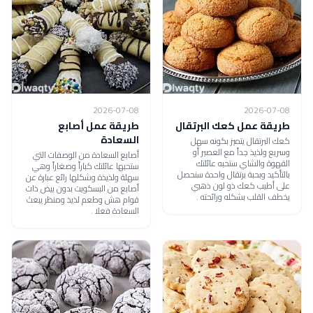
2026-07-08
2026-07-08
طريقة عمل كعك البرتقال
طريقة عمل أصابع
السعادة
كعك البرتقال يتميز بكونه سهل
وسريع ولذيذ جداً مع العصير أو
أصابع السعادة من الوصفات التي
القهوة والشاي ستحبه عائلتك
ستحبها عائلتك كباراً وصغاراً وهي
بالتأكيد وبحبة برتقال واحدة سنحصل
سهلة ولذيذة وشكلها رائع عبارة عن
على أطيب كعك ذو لون ذهبي
أصابع من البسكويت بدون بيض ذات
يخطف القلب بشكله ورائحته .
قوام هش وطعم لذيذ ومنظر يبعث
السعادة فعلا .