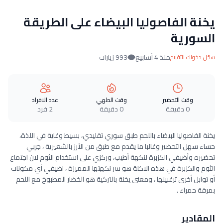
يخنة الفاصوليا البيضاء على الطريقة
السورية
منذ 4 أسابيع
993 زيارات
سجّل دخولك للتقييم
وقت التحضير
وقت الطهي
عدد الافراد
0 دقيقة
0 دقيقة
2 فرد
يخنة الفاصوليا البيضاء باللحم طبق سوري تقليدي، بسيط وغاية في اللذة،
حساء سهل التحضير وغالبا ما يقدم مع طبق من الأرز بالشعيرية ، جربي
تحضيره وأضيفي الكزبرة لنكهة أطيب، وركزي على استخدام الثوم لان اجتماع
الثوم والكزبرة في هذه الاكلة هو سر نكهتها المميزة ، اضيفي أي مكونات
أو توابل أخرى ترغبينها ، ومعنى يخنة بالتركية هو الخضار المطبوخ مع اللحم
بمرقة حمراء .
المقادير