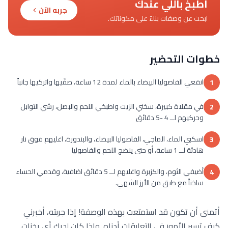
اطبخ باللي عندك
جربه الآن
ابحث عن وصفات بناءً على مكوناتك.
خطوات التحضير
انقعي الفاصوليا البيضاء بالماء لمدة 12 ساعة، صفّيها واتركيها جانباً
1
في مقلاة كبيرة، سخني الزيت واطبخي اللحم والبصل، رشي التوابل
2
وحركيهم لــ 4 -5 دقائق
اسكبي الماء، الماجي، الفاصوليا البيضاء، والبندورة، اغليهم فوق نار
3
هادئة لــ 1 ساعة، أو حتى ينضج اللحم والفاصوليا
أضيفي الثوم، والكزبرة واغليهم لــ 5 دقائق اضافية، وقدمي الحساء
4
ساخناً مع طبق من الأرز الشهي.
أتمنى أن تكون قد استمتعت بهذه الوصفة! إذا جربته، أخبرني
كيف تسير الأمور في التعليقات أدناه. وإذا كان لديك أي يخنات