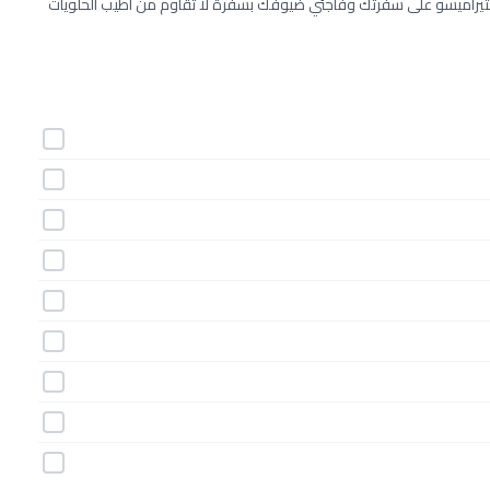
لتيراميسو على سفرتك وفاجئي ضيوفك بسفرة لا تقاوم من أطيب الحلويات