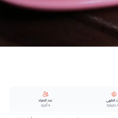
 الطهي
عدد الافراد
ة
4 أفراد