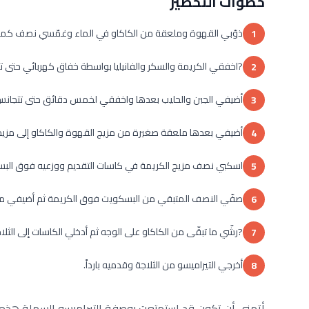
خطوات التحضير
ذوّبي القهوة وملعقة من الكاكاو في الماء وغمّسي نصف كمية 
1
?اخفقي الكريمة والسكر والفانيليا بواسطة خفاق كهربائي حتى ت
2
أضيفي الجبن والحليب بعدها واخفقي لخمس دقائق حتى تتجانس
3
أضيفي بعدها ملعقة صغيرة من مزيج القهوة والكاكاو إلى مزيج
4
اسكبي نصف مزيج الكريمة في كاسات التقديم ووزعيه فوق الب
5
صفّي النصف المتبقي من البسكويت فوق الكريمة ثم أضيفي ما 
6
?رشّي ما تبقّى من الكاكاو على الوجه ثم أدخلي الكاسات إلى الثلاجة لمدة 8 ساعات حتى يجمد
7
أخرجي التيراميسو من الثلاجة وقدميه بارداً.
8
أتمنى أن تكون قد استمتعت بوصفة التيراميسو السهلة هذه. إذ