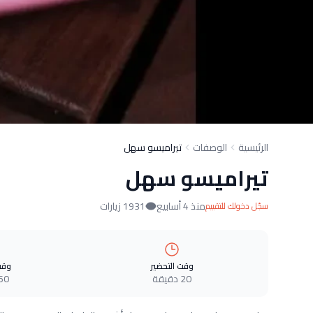
الرئيسية
الوصفات
تيراميسو سهل
تيراميسو سهل
منذ 4 أسابيع
1931 زيارات
سجّل دخولك للتقييم
وقت التحضير
وقت
20 دقيقة
60 دقيق