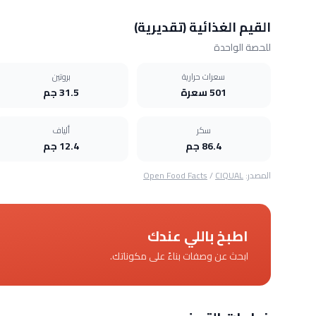
القيم الغذائية (تقديرية)
للحصة الواحدة
سعرات حرارية
بروتين
501 سعرة
31.5 جم
سكر
ألياف
86.4 جم
12.4 جم
المصدر:
CIQUAL
/
Open Food Facts
اطبخ باللي عندك
ابحث عن وصفات بناءً على مكوناتك.