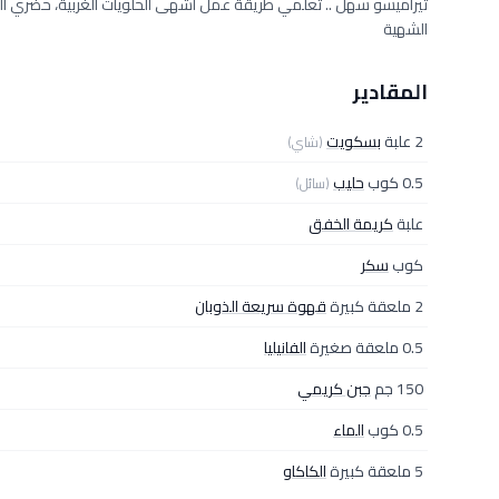
تيراميسو سهل .. تعلمي طريقة عمل أشهى الحلويات الغربية، حضري ا
الشهية
المقادير
2 علبة
بسكويت
(شاي)
0.5 كوب
حليب
(سائل)
علبة
كريمة الخفق
كوب
سكر
2 ملعقة كبيرة
قهوة سريعة الذوبان
0.5 ملعقة صغيرة
الفانيليا
150 جم
جبن كريمي
0.5 كوب
الماء
5 ملعقة كبيرة
الكاكاو