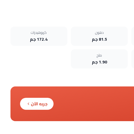
دهون
كربوهيدرات
81.5 جم
172.4 جم
ملح
1.90 جم
جربه الآن