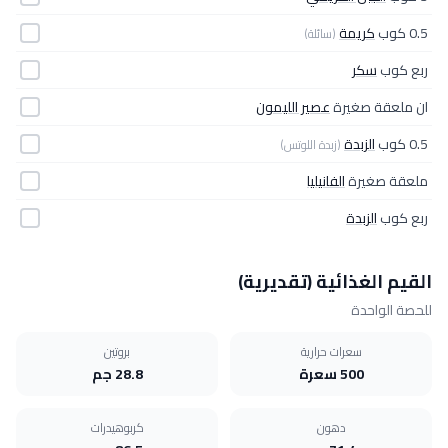
0.5 كوب
كريمة
(سائلة)
ربع كوب
سكر
ان ملعقة صغيرة
عصير الليمون
0.5 كوب
الزبدة
(زبدة اللوتس)
ملعقة صغيرة
الفانيليا
ربع كوب
الزبدة
القيم الغذائية (تقديرية)
للحصة الواحدة
سعرات حرارية
بروتين
500 سعرة
28.8 جم
دهون
كربوهيدرات