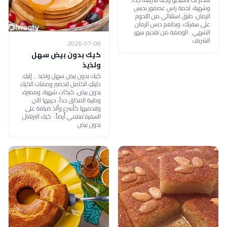
وشهية، لحمة راس عصفور بدبس
الرمان، طبق استثنائي من اللحوم
على سفرتك، وبطعم دبس الرمان
الشهي الوصفة من تقديم سهر
الشريف
2026-07-08
كيك بدون بيض سهل
ولذيذ
كيك بدون بيض سهل ولذيذ .. إليكِ
دليلكِ الكامل لتحضير وصفات الكيك
بدون بيض، كيكات شهية، ومميزة،
وطيبة المذاق جداً، جربيها الآن
وقدميها كأسرع وألذ ضيافة على
السفرة تعلمي أيضاً: كيك البرتقال
بدون بيض