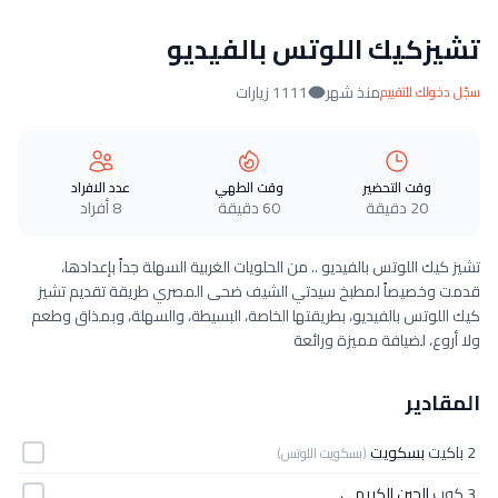
تشيزكيك اللوتس بالفيديو
منذ شهر
1111 زيارات
سجّل دخولك للتقييم
وقت التحضير
وقت الطهي
عدد الافراد
20 دقيقة
60 دقيقة
8 أفراد
تشيز كيك اللوتس بالفيديو .. من الحلويات الغربية السهلة جداً بإعدادها،
قدمت وخصيصاً لمطبخ سيدتي الشيف ضحى المصري طريقة تقديم تشيز
كيك اللوتس بالفيديو، بطريقتها الخاصة، البسيطة، والسهلة، وبمذاق وطعم
ولا أروع، لضيافة مميزة ورائعة
المقادير
2 باكيت
بسكويت
(بسكويت اللوتس)
3 كوب
الجبن الكريمي