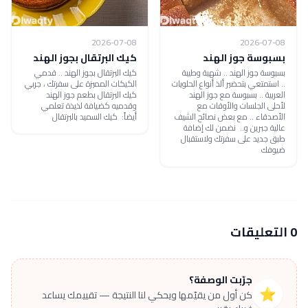
2026-07-08
2026-07-08
بسبوسة جوز الهند
كيك البرتقال بجوز الهند
بسبوسة جوز الهند .. شهية وطيبة
كيك البرتقال بجوز الهند .. قدمي
.. استمتعي بتحضير ألذ أنواع الحلويات
الكيكات المميزة على سفرتك ، جربي
العربية .. بسبوسة مع جوز الهند
كيك البرتقال بطعم جوز الهند
لأحلى الجلسات والأوقات مع
وقدميه كضيافة لذيذة تعلمي
الأصدقاء .. مع بعض نصائح الشيف
أيضاً: كيك السميد بالبرتقال
عالية جبرين و.. نضمن لك إضافة
طبق جديد على سفرتك ولاستقبال
ضيوفك
0 التعليقات
جرّبت الوصفة؟
⭐
كن أول من يقيّمها ويحكي لنا النتيجة — تقييمك يساعد