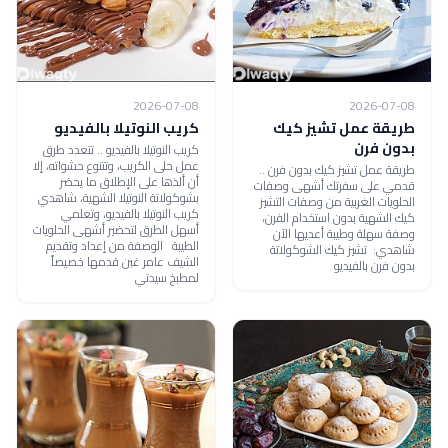
2026-07-08
2026-07-08
طريقة عمل تشيز كيك
كريب النوتيلا بالفيديو
بدون فرن
كريب النوتيلا بالفيديو .. تتعدد طرق
عمل حلى الكريب، وتتنوع حشواته، إلا
طريقة عمل تشيز كيك بدون فرن ..
أن ألذها على الإطلاق ما يحضر
قدمي على سفرتك أشهى وصفات
بشوكولاتة النوتيلا الشهية، شاهدي
الحلويات الغربية من وصفات التشيز
كريب النوتيلا بالفيديو، وتعلمي
كيك الشهية بدون استخدام الفرن،
أسهل الطرق لتحضير أشهى الحلويات
وصفة سهلة وطيبة أعديها الآن
الطيبة الوصفة من إعداد وتقديم
شاهدي: تشيز كيك الشوكولاتة
الشيف عامر غبن قدمها خصيصاً
بدون فرن بالفيديو
لمطبخ سيدتي