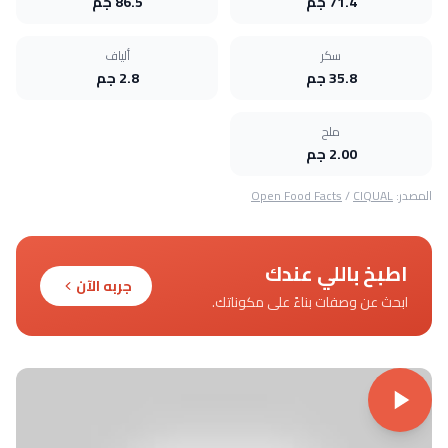
71.4 جم
86.5 جم
سكر
ألياف
35.8 جم
2.8 جم
ملح
2.00 جم
المصدر:
CIQUAL
/
Open Food Facts
اطبخ باللي عندك
جربه الآن
ابحث عن وصفات بناءً على مكوناتك.