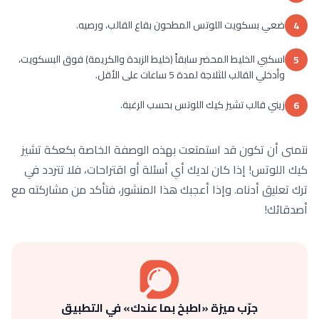
ضعي بسكويت اللوتس المطحون بقاع القالب، ورصيه.
4
اسكبي الخليط المحضر سابقاً (خليط الزبدة والكريمة) فوق البسكويت،
5
وأدخلي القالب للثلاجة لمدة 5 ساعات على الأقل.
زيني قالب تشيز كيك اللوتس بحسب الرغبة.
6
نتمنى أن تكون قد استمتعت بهذه الوصفة الخاصة بكعكة تشيز
كيك اللوتس! إذا كان لديك أي أسئلة أو اقتراحات، فلا تتردد في
ترك تعليق أدناه. وإذا أعجبك هذا المنشور، فتأكد من مشاركته مع
أصدقائك!
جرّب ميزة «اطبخ بما عندك» في التطبيق