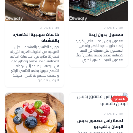
2026-07-08
2026-07-08
معمول بدون زبدة
كاسات مهلبية الكاسترد
بالقشطة
معمول بدون زبدة .. تعلمي كيفية
إعداد حلويات عيد الفطر، وقدمي
مهلبية الكاسترد بالقشطة ... حلى
المعمول على سفرتك في العيد
المهلبية من الحلويات العربية التي يتم
كضيافة مميزة وطيبة تعلمي أيضاً:
تحضيرها بكثرة في المناسبات العائلية
معمول العيد بالفستق الحلبي
المختلفة، وتتميز بطعم ومذاق غاية
في الروعة، بالإضافة إلى سهولة
التحضير، جربيها بطعم الكاسترد الرائع
والمحبب للجميع شاهدي: مهلبية
البرتقال بالفيديو
فيديو
2026-07-08
لحمة راس عصفور بدبس
الرمان بالفيديو
نقدم لك بالفيديو وجبة سريعة جداً،