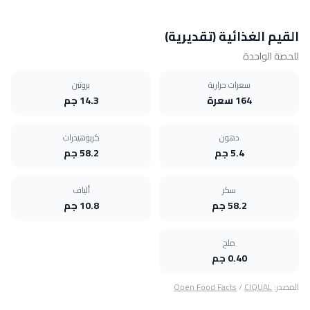
القيم الغذائية (تقديرية)
للحصة الواحدة
سعرات حرارية
بروتين
164 سعرة
14.3 جم
دهون
كربوهيدرات
5.4 جم
58.2 جم
سكر
ألياف
58.2 جم
10.8 جم
ملح
0.40 جم
المصدر:
CIQUAL
/
Open Food Facts