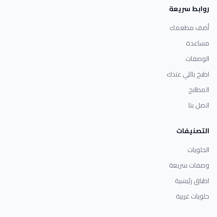
روابط سريعة
أضف مطعمك
مساعدة
الوصفات
اطبخ باللي عندك
المطابخ
اتصل بنا
التصنيفات
الحلويات
وصفات سريعة
اطباق رئيسية
حلويات غربية