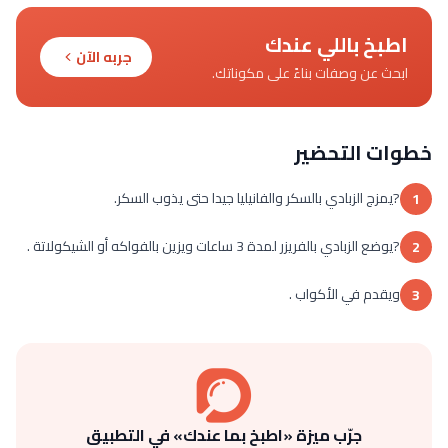
اطبخ باللي عندك
جربه الآن
ابحث عن وصفات بناءً على مكوناتك.
خطوات التحضير
?يمزج الزبادي بالسكر والفانيليا جيدا حتى يذوب السكر.
1
?يوضع الزبادي بالفريزر لمدة 3 ساعات ويزين بالفواكه أو الشيكولاتة .
2
ويقدم في الأكواب .
3
جرّب ميزة «اطبخ بما عندك» في التطبيق