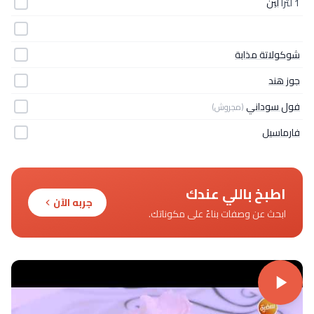
1 لتراً
لبن
شوكولاتة مذابة
جوز هند
فول سوداني
(مجروش)
فارماسيل
اطبخ باللي عندك
جربه الآن
ابحث عن وصفات بناءً على مكوناتك.