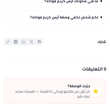
ما هي مكونات آيس كريم فواكه؟
لكم شخص تكفي وصفة آيس كريم فواكه؟
شارك
0 التعليقات
جرّبت الوصفة؟
⭐
كن أول من يقيّمها ويحكي لنا النتيجة — تقييمك يساعد
غيرك يقرر.