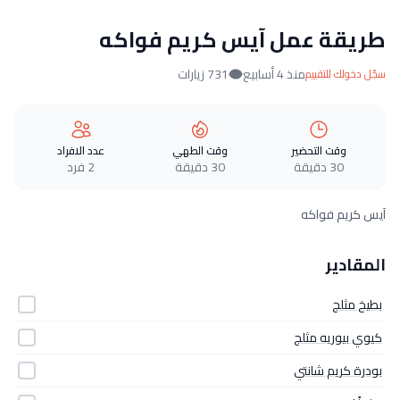
طريقة عمل آيس كريم فواكه
منذ 4 أسابيع
731 زيارات
سجّل دخولك للتقييم
وقت التحضير
وقت الطهي
عدد الافراد
30 دقيقة
30 دقيقة
2 فرد
آيس كريم فواكه
المقادير
بطيخ مثلج
كيوي بيوريه مثلج
بودرة كريم شانتي