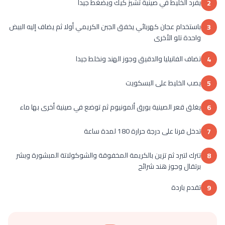
يفرد الخليط في صينية تشيز كيك ويضغط جيدا
2
باستخدام عجان كهربائي يخفق الجبن الكريمي أولا ثم يضاف إليه البيض
3
واحدة تلو الأخرى
تضاف الفانيليا والدقيق وجوز الهند ونخلط جيدا
4
يصب الخليط على البسكويت
5
يغلق قعر الصينية بورق ألمونيوم ثم توضع في صينية أخرى بها ماء
6
تدخل فرنا على درجة حرارة 180 لمدة ساعة
7
تترك لتبرد ثم تزين بالكريمة المخفوقة والشوكولاتة المبشورة وبشر
8
برتقال وجوز هند شرائح
تقدم باردة
9