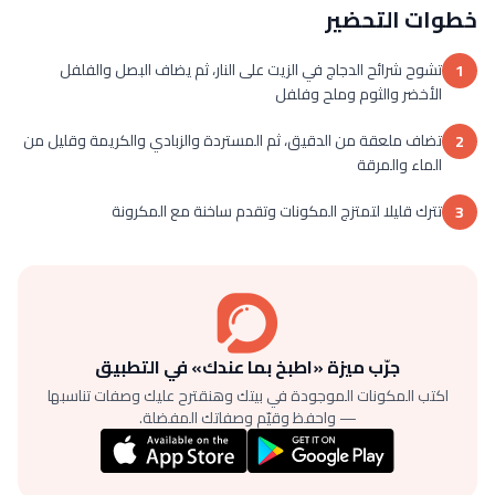
خطوات التحضير
تشوح شرائح الدجاج في الزيت على النار، ثم يضاف البصل والفلفل
1
الأخضر والثوم وملح وفلفل
تضاف ملعقة من الدقيق، ثم المستردة والزبادي والكريمة وقليل من
2
الماء والمرقة
تترك قليلا لتمتزج المكونات وتقدم ساخنة مع المكرونة
3
جرّب ميزة «اطبخ بما عندك» في التطبيق
اكتب المكونات الموجودة في بيتك وهنقترح عليك وصفات تناسبها
— واحفظ وقيّم وصفاتك المفضلة.