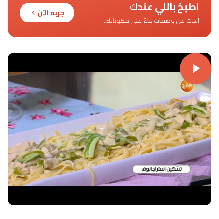
اطبخ باللي عندك
جربه الآن
ابحث عن وصفات بناءً على مكوناتك.