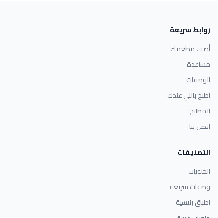
روابط سريعة
أضف مطعمك
مساعدة
الوصفات
اطبخ باللي عندك
المطابخ
اتصل بنا
التصنيفات
الحلويات
وصفات سريعة
اطباق رئيسية