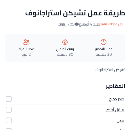
طريقة عمل تشيكن استراجانوف
منذ 4 أسابيع
705 زيارات
سجّل دخولك للتقييم
وقت التحضير
وقت الطهي
عدد الافراد
30 دقيقة
30 دقيقة
2 فرد
تشيكن استراجانوف
المقادير
صدر
دجاج
فلفل أخضر
بصل