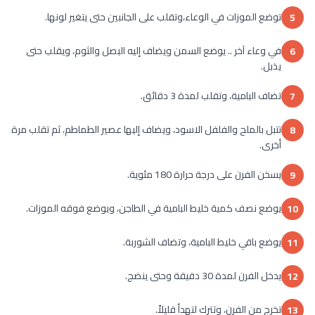
توضع الموزات في الوعاء،وتقلب على الجانبين حتى يتغير لونها.
5
في وعاء آخر .. يوضع السمن ويضاف إليه البصل والثوم، ويقلب حتى
6
يذبل.
تضاف البامية، وتقلب لمدة 3 دقائق.
7
تتبل بالملح والفلفل الاسود، ويضاف إليها عصير الطماطم، ثم تقلب مرة
8
أخرى.
يسخن الفرن على درجة حرارة 180 مئوية.
9
يوضع نصف كمية خليط البامية في الطاجن، ويوضع فوقه الموزات.
10
يوضع باقي خليط البامية، وتضاف الشوربة.
11
يدخل الفرن لمدة 30 دقيقة وحتى ينضج.
12
تخرج من الفرن، وتترك لتهدأ قليلاً.
13