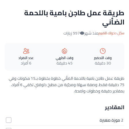
طريقة عمل طاجن بامية باللحمة
الضأني
منذ شهر
997 زيارات
سجّل دخولك للتقييم
وقت التحضير
وقت الطهي
عدد الافراد
30 دقيقة
45 دقيقة
6 أفراد
طريقة عمل طاجن بامية باللحمة الضأني خطوة بخطوة بـ15 مكونات وفي
75 دقيقة فقط. وصفة سهلة ومجرّبة من مطبخ دلوقتي تكفي 6 أفراد،
بمقادير دقيقة وخطوات واضحة.
المقادير
2
موزة صغيرة