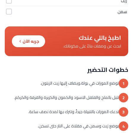
زيت
سمن
اطبخ باللي عندك
جربه الآن
ابحث عن وصفات بناءً على مكوناتك.
خطوات التحضير
توضع الموزات في بولة،ويضاف إليها زيت الزيتون.
1
تتبل بالملح والفلفل الاسود والكمون والكزبرة والقرفة والكركم.
2
تدعك الموزات بالتتبيلة جيداً، وتترك بها لمدة نصف ساعة.
3
يوضع زيت وسمن في مقلاة على النار حتى تسخن.
4