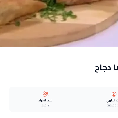
 دجاج
 الطهي
عدد الافراد
ة
2 فرد