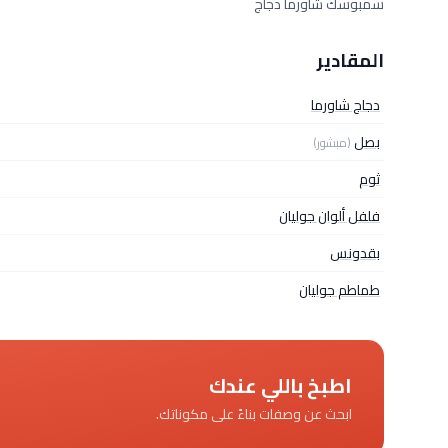
سمبوسك شاورما دجاج
المقادير
دجاج شاورما
بصل
(مبشور)
ثوم
فلفل ألوان جوليان
بقدونس
طماطم جوليان
اطبخ باللي عندك
ابحث عن وصفات بناءً على مكوناتك.