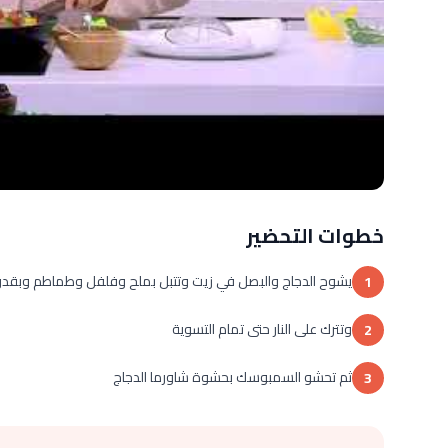
خطوات التحضير
يشوح الدجاج والبصل في زيت وتتبل بملح وفلفل وطماطم وبق
1
وتترك على النار حتى تمام التسوية
2
ثم تحشو السمبوسك بحشوة شاورما الدجاج
3