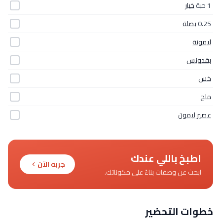
1 حبة
خيار
0.25
بصلة
ليمونة
بقدونس
خس
ملح
عصير ليمون
اطبخ باللي عندك
جربه الآن
ابحث عن وصفات بناءً على مكوناتك.
خطوات التحضير