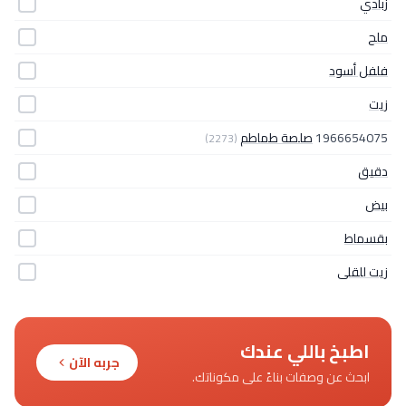
زبادي
ملح
فلفل أسود
زيت
1966654075
صلصة طماطم
(2273)
دقيق
بيض
بقسماط
زيت للقلى
اطبخ باللي عندك
جربه الآن
ابحث عن وصفات بناءً على مكوناتك.