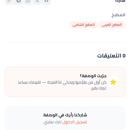
شارك
المطبخ
المطبخ الغربي
المطبخ الشامي
0 التعليقات
جرّبت الوصفة؟
⭐
كن أول من يقيّمها ويحكي لنا النتيجة — تقييمك يساعد
غيرك يقرر.
شاركنا رأيك في الوصفة
تسجيل الدخول
لترك تعليق.