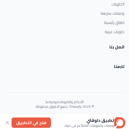
الحلويات
وصفات سريعة
اطباق رئيسية
حلويات غربية
اتصل بنا
تابعنا
الأحكام والشروط
خصوصية
عنا
© 2026 Dlwaqty. جميع الحقوق محفوظة.
Powered by
GAIT
تطبيق دلوقتي
فتح في التطبيق
وصفات ومنيوهات المطاعم في جيبك