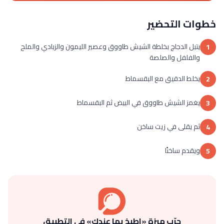
خطوات التحضير
يتبل الدجاج بخلطة الشيش طاووق وعصير الليمون والزبادي والملح
1
والفلفل والصلصة
يخلط الدقيق مع البقسماط
2
يغمز الشيش طاووق في البيض ثم البقسماط
3
ثم يقلى في زيت ساخن
4
ويقدم ساخنًا
5
جرّب ميزة «اطبخ بما عندك» في التطبيق