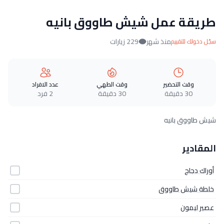
طريقة عمل شيش طاووق بانيه
منذ شهر
229 زيارات
سجّل دخولك للتقييم
وقت التحضير
وقت الطهي
عدد الافراد
30 دقيقة
30 دقيقة
2 فرد
شيش طاووق بانيه
المقادير
أوراك دجاج
خلطة شيش طاووق
عصير ليمون