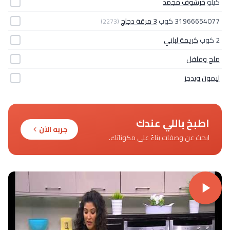
كيلو
خرشوف مجمد
31966654077 كوب
3 مرقة دجاج
(2273)
2 كوب
كريمة لباني
ملح وفلفل
ليمون ويدجز
اطبخ باللي عندك
جربه الآن
ابحث عن وصفات بناءً على مكوناتك.