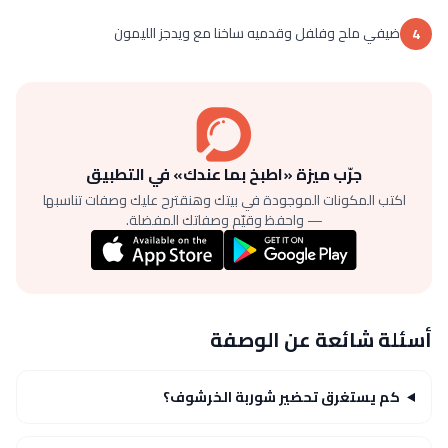
ضيفي ملح وفلفل وقدميه ساخنا مع ويدجز الليمون
4
جرّب ميزة «اطبخ بما عندك» في التطبيق
اكتب المكونات الموجودة في بيتك وهنقترح عليك وصفات تناسبها
— واحفظ وقيّم وصفاتك المفضلة.
أسئلة شائعة عن الوصفة
كم يستغرق تحضير شوربة الخرشوف؟