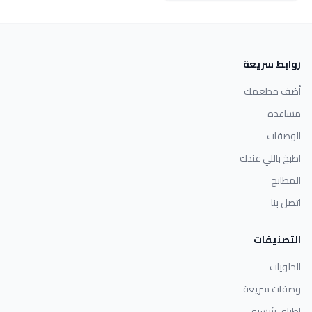
روابط سريعة
أضف مطعمك
مساعدة
الوصفات
اطبخ باللي عندك
المطابخ
اتصل بنا
التصنيفات
الحلويات
وصفات سريعة
اطباق رئيسية