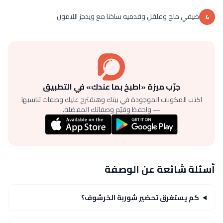
ضيفي ملح وفلفل وقدميه ساخنا مع ويدجز الليمون
4
جرّب ميزة «اطبخ بما عندك» في التطبيق
اكتب المكونات الموجودة في بيتك وهنقترح عليك وصفات تناسبها
— واحفظ وقيّم وصفاتك المفضلة.
أسئلة شائعة عن الوصفة
كم يستغرق تحضير شوربة الخرشوف؟