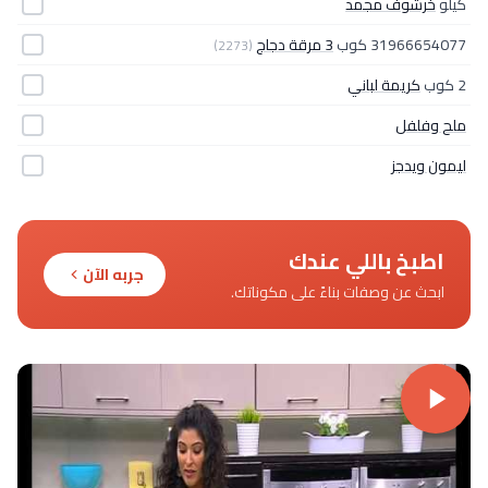
كيلو
خرشوف مجمد
31966654077 كوب
3 مرقة دجاج
(2273)
2 كوب
كريمة لباني
ملح وفلفل
ليمون ويدجز
اطبخ باللي عندك
جربه الآن
ابحث عن وصفات بناءً على مكوناتك.