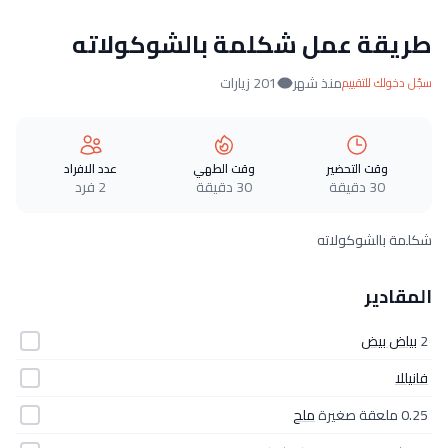
طريقة عمل شكلمة بالشوكولاته
منذ شهر
201 زيارات
سجّل دخولك للتقييم
وقت التحضير
وقت الطهي
عدد الافراد
30 دقيقة
30 دقيقة
2 فرد
شكلمة بالشوكولاته
المقادير
2
بياض بيض
فانيللا
0.25 ملعقة صغيرة
ملح