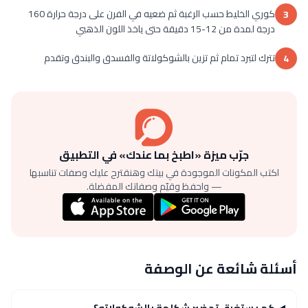
كوري الخليط حسب الرغبة ثم ضعيه في الفرن على درجة حرارة 160
3
درجة لمدة من 12-15 دقيقة حتى ياخذ اللون الذهبي
تترك لتبرد تمام ثم تزين بالشوكولاتة والفسدق والبندق وتقدم
4
جرّب ميزة «اطبخ بما عندك» في التطبيق
اكتب المكونات الموجودة في بيتك وهنقترح عليك وصفات تناسبها
— واحفظ وقيّم وصفاتك المفضلة.
أسئلة شائعة عن الوصفة
كم يستغرق تحضير شكلمة بالشوكولاته؟