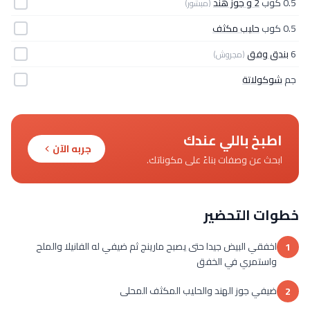
0.5 كوب
2 و جوز هند
(مبشور)
0.5 كوب
حليب مكثف
6
بندق وفق
(مجروش)
جم
شوكولاتة
اطبخ باللي عندك
جربه الآن
ابحث عن وصفات بناءً على مكوناتك.
خطوات التحضير
اخفقي البيض جيدا حتى يصبح مارينج ثم ضيفي له الفانيلا والملح
1
واستمري في الخفق
ضيفي جوز الهند والحليب المكثف المحلى
2