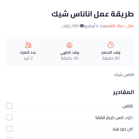
طريقة عمل اناناس شيك
منذ 4 أسابيع
581 زيارات
سجّل دخولك للتقييم
وقت التحضير
وقت الطهي
عدد الافراد
30 دقيقة
30 دقيقة
2 فرد
اناناس شيك
المقادير
اناناس
كوب
ايس كريم فانيليا
لبن جوز هند