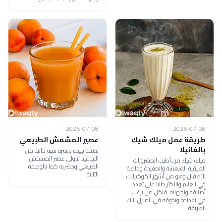
2026-07-08
2026-07-08
طريقة عمل ميلك شيك
عصير المشمش الطبيعي
بالفانيلا
لصحة جيدة وبشرة نقية خالية من
التجاعيد تناولي عصير المشمش
ميلك شيك من أطيب المشروبات
الطبيعي وحضريه كما بالوصفة
الصيفية المنعشة والمفيدة وخاصة
التالية.
للأطفال وهو من أشهر الكوكتيلات
في العالم والأكثر طلبا على تعدد
أصنافه ونكهاته .فلكل من يرغب
في اعداده وتذوقه في المنزل اليك
الطريقة: