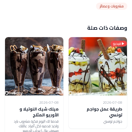
مشروبات وعصائر
وصفات ذات صلة
فيديو
2026-07-08
2026-07-08
طريقة عمل جواجم
ميلك شيك النوتيلا و
تونسي
الأوريو المثلج
جواجم تونسي
قدمنا لك اليوم فكرة مشروب بارد
ولذيذ قدميه لكل أفراد عائلتك
وسوف ينال إعجاب الجميع.