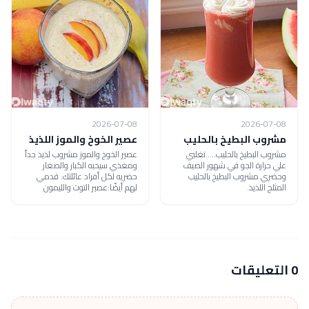
2026-07-08
2026-07-08
مشروب البطيخ بالحليب
عصير الخوخ والموز اللذيذ
مشروب البطيخ بالحليب.....تغلبي
عصير الخوخ والموز مشروب لذيذ جداً
علي حرارة الجو في شهور الصيف
ومغذي سيحبه الكبار والصغار
وحضري مشروب البطيخ بالحليب
حضريه لكل أفراد عائلتك. قدمي
المثلج اللذيذ.
لهم أيضًا:عصير التوت والليمون
0 التعليقات