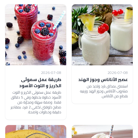
2026-07-08
2026-07-08
عصير الأناناس وجوز الهند
طريقة عمل سموثى
الكريز و التوت الأسود
استمتي بمذاق بارد ولذيذ من
مشروب الأناناس وجوز الهند وزينيه
طريقة عمل سموثى الكريز و التوت
بقطع من الأناناس.
الأسود خطوة بخطوة وفي 5 دقائق
فقط. وصفة سهلة ومجرّبة من
مطبخ دلوقتي تكفي 2 فرد، بمقادير
دقيقة وخطوات واضحة.