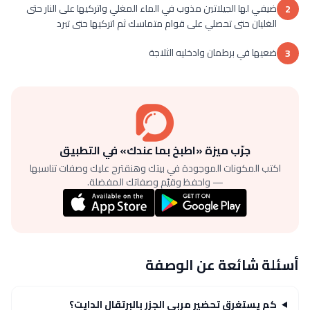
ضيفي لها الجيلاتين مذوب في الماء المغلي واتركيها على النار حتى
2
الغليان حتى تحصلي على قوام متماسك ثم اتركيها حتى تبرد
ضعيها في برطمان وادخليه الثلاجة
3
جرّب ميزة «اطبخ بما عندك» في التطبيق
اكتب المكونات الموجودة في بيتك وهنقترح عليك وصفات تناسبها
— واحفظ وقيّم وصفاتك المفضلة.
أسئلة شائعة عن الوصفة
كم يستغرق تحضير مربى الجزر بالبرتقال الدايت؟