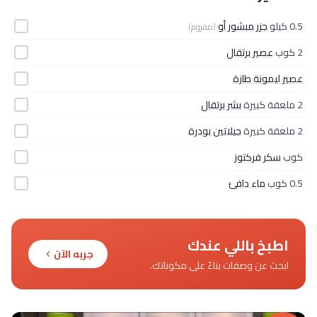
0.5 كيلو
جزر مبشور أو
(مفروم)
2 كوب
عصير برتقال
عصير ليمونة طازة
2 ملعقة كبيرة
بشر برتقال
2 ملعقة كبيرة
جيلاتين بودرة
كوب
سكر فركتوز
0.5 كوب
ماء دافئ
اطبخ باللي عندك
جربه الآن
ابحث عن وصفات بناءً على مكوناتك.