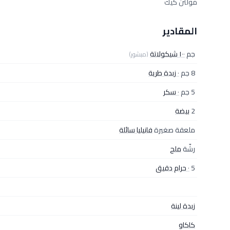
مولتن كيك
المقادير
جم
١٠٠ شيكولاتة
(مبشور)
8 جم
٠ زبدة طرية
5 جم
٠ سكر
2
بيضة
ملعقة صغيرة
فانيليا سائلة
رشّة
ملح
5
٠ حرام دقيق
زبدة لينة
كاكاو