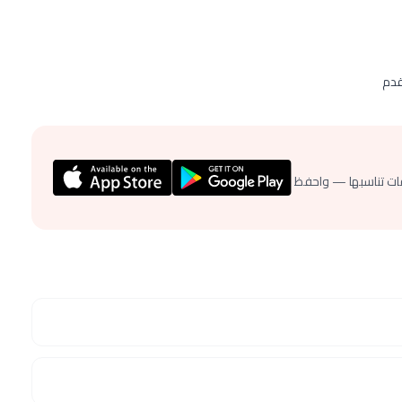
قدم
ات تناسبها — واحفظ