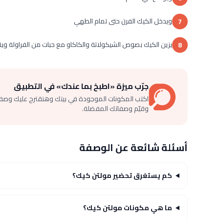
ويدخل الكيك الفرن حتى تمام الطهي
7
يزين الكيك بصوص الشيكولاتة والكاكاو مع حبات من الفراولة وي
8
جرّب ميزة «اطبخ بما عندك» في التطبيق
اكتب المكونات الموجودة في بيتك وهنقترح عليك وصف
وقيّم وصفاتك المفضلة.
أسئلة شائعة عن الوصفة
كم يستغرق تحضير مولتن كيك؟
ما هي مكونات مولتن كيك؟