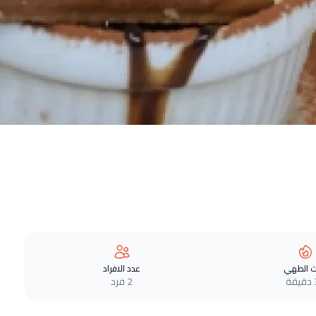
 الطهي
عدد الافراد
ة
2 فرد