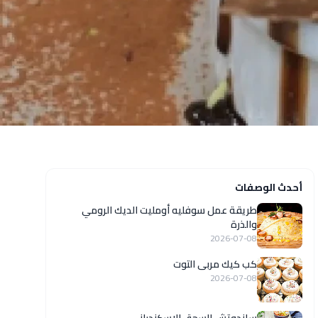
أحدث الوصفات
طريقة عمل سوفليه أومليت الديك الرومي
والذرة
2026-07-08
كب كيك مربى التوت
2026-07-08