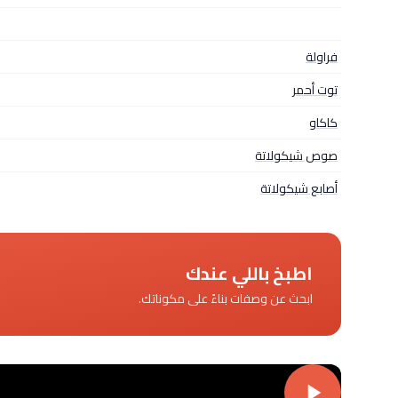
فراولة
توت أحمر
كاكاو
صوص شيكولاتة
أصابع شيكولاتة
اطبخ باللي عندك
ابحث عن وصفات بناءً على مكوناتك.