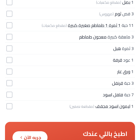
1
بصل
(مقطع مكعبات)
3 فص
ثوم
(مهروس)
11 حبة
1 ثمرة 1 طماطم صغيرة كبيرة
(مقطع مكعبات)
3 ملعقة كبيرة
معجون طماطم
3 ثمرة
هيل
1 عود
قرفة
1
ورق غار
3 حبة
قرنفل
7 حبة
فلفل اسود
1
ليمون اسود مجفف
(مقطعة نصفين)
اطبخ باللي عندك
جربه الآن