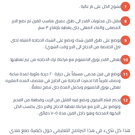
نشوح الكل على نار عالية .
7
ننقل كل محتويات القدر الى طبق عميق مناسب للفرن ثم نضع الارز
8
المصفى والماء المغلي حتى يغطيه بارتفاع ٣ سم.
يوضع على طبق الفرن شبك ونضع على الشبك الدجاجه المتبله (حتى
9
تنزل الخلاصة من الدجاج الى الارز وقت الشوي) .
يغطى القدر بورق الالمنيوم مع مراعاة ترك الدجاجه من غير تغطيتها .
10
توضع في فرن محمى مسبقاً على حرارة ٢٠٠ درجة مئوية لمدة ساعة
11
ونصف تقريباً (اذا تحمرت الدجاجة من الخارج في منتصف المده المقرره
تغطى بورق الالمنيوم ونكمل المدة حتى تنضج تماماً) .
نحضر قشر الليمون ونضع فيه القليل من الزيت وقطعة من الفحم
12
وتوضع على الارز مع مراعاة تغطية الدجاج والارز حتى يكتسب الكل
النكهة المدخنة وهو داخل الفرن مدة ٥-٧ دقائق .
هذا كل شيء في هذا البرنامج التعليمي حول كيفية صنع مندي