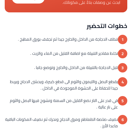
ابحث عن وصفات بناءً على مكوناتك.
خطوات التحضير
تنظف الدجاجة من الداخل والخارج جيدا ثم تجفف بورق المطبخ .
1
تخلط مقادير التتبيلة مع اضافة القليل من الماء والزيت .
2
تتبل الدجاجة بالتتبيلة من الداخل والخارج وتوضع جانبا .
3
يقطع البصل والليمون والثوم الى قطع كبيرة، ويحشى الدجاج ويربط
4
جيدا للحفاظ على الحشوة الموجودة في الداخل .
في قدر على النار نضع القليل من السمنة ونشوح فيها البصل والثوم
5
على نار عالية .
نضيف صلصة الطماطم ومرق الدجاج ونحرك ثم نضيف المكونات الباقية
6
ماعدا الأرز .