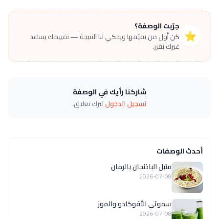
جرّبت الوصفة؟
⭐
كن أول من يقيّمها ويحكي لنا النتيجة — تقييمك يساعد
غيرك يقرر.
شاركنا رأيك في الوصفة
تسجيل الدخول
لترك تعليق.
أحدث الوصفات
متبل الباذنجان بالرمان
2026-07-08
سموثي الأفوكادو والموز
2026-07-08