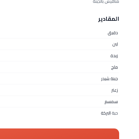
مناقيش بالجبنة
المقادير
دقيق
لبن
زبدة
ملح
جبنة شيدر
زعتر
سمسم
حبة
البركة