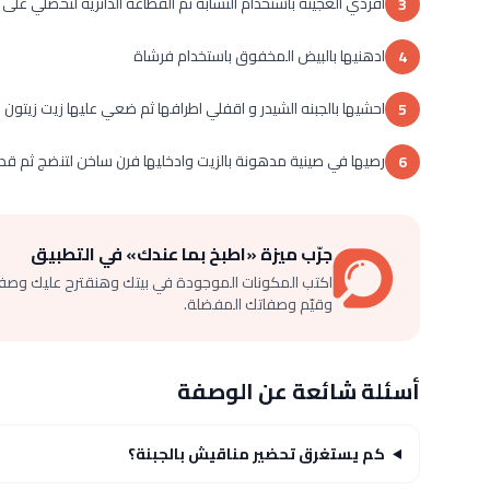
افردي العجينة باستخدام النشابة ثم القطاعة الدائرية لتحصلي على
3
ادهنيها بالبيض المخفوق باستخدام فرشاة
4
احشيها بالجبنه الشيدر و اقفلي اطرافها ثم ضعي عليها زيت زيتون
5
رصيها في صينية مدهونة بالزيت وادخليها فرن ساخن لتنضج ثم قد
6
جرّب ميزة «اطبخ بما عندك» في التطبيق
اكتب المكونات الموجودة في بيتك وهنقترح عليك وصف
وقيّم وصفاتك المفضلة.
أسئلة شائعة عن الوصفة
كم يستغرق تحضير مناقيش بالجبنة؟