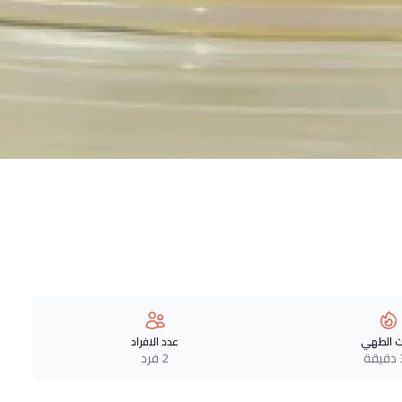
 الطهي
عدد الافراد
ة
2 فرد