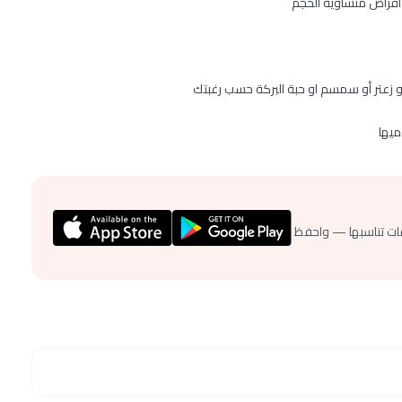
 اقراص متساوية الحجم
 و زعتر أو سمسم او حبة البركة حسب رغبتك
ميها
ات تناسبها — واحفظ