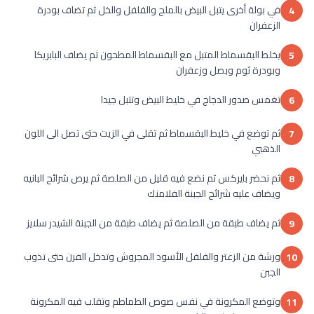
في بولة أخرى يتبل البيض بالملح والفلفل والخل ثم تضاف بودرة
4
الزعفران
يخلط البقسماط المتبل مع البقسماط المطحون ثم يضاف البابريكا
5
وبودرة ثوم وبصل وزعفران
تغمس صدور الدجاج في خليط البيض وتتبل جيدا
6
ثم توضع في خليط البقسماط ثم تقلى في الزيت حتى تصل الى اللون
7
الذهبي
ثم نحضر بايركس ثم نضع فيه قليل من الصلصة ثم يرص شرائح البانيه
8
ويضاف عليه شرائح الجبنة الفلامنك
ثم يضاف طبقة من الصلصة ثم يضاف طبقة من الجبنة الشيدر سلايز
9
ورشة من الزعتر والفلفل الأسود المجروش وتدخل الفرن حتى تذوب
10
الجبن
وتوضع المكرونة في نفس صوص الطماطم وتقلب فيه المكرونة
11