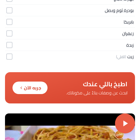
بودرة ثوم وبصل
بابريكا
زعفران
زبدة
زيت
(للقلي)
اطبخ باللي عندك
جربه الآن
ابحث عن وصفات بناءً على مكوناتك.