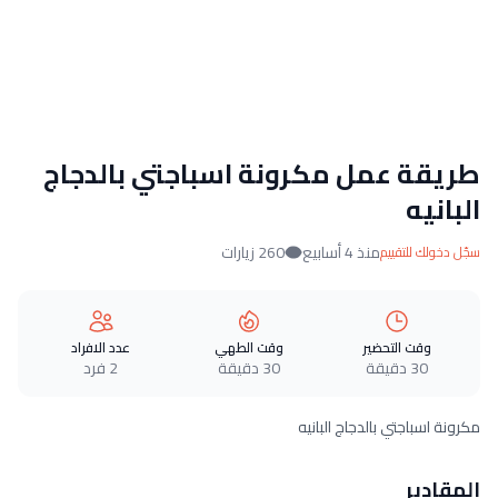
طريقة عمل مكرونة اسباجتي بالدجاج
البانيه​
منذ 4 أسابيع
260 زيارات
سجّل دخولك للتقييم
وقت التحضير
وقت الطهي
عدد الافراد
30 دقيقة
30 دقيقة
2 فرد
مكرونة اسباجتي بالدجاج البانيه​
المقادير