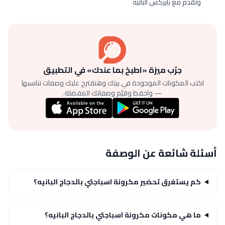
وتقدم مع بايركس البانيه
جرّب ميزة «اطبخ بما عندك» في التطبيق
اكتب المكونات الموجودة في بيتك وهنقترح عليك وصفات تناسبها
— واحفظ وقيّم وصفاتك المفضلة.
أسئلة شائعة عن الوصفة
كم يستغرق تحضير مكرونة اسباجتي بالدجاج البانيه​؟
ما هي مكونات مكرونة اسباجتي بالدجاج البانيه​؟