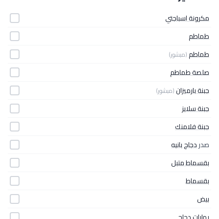
مكرونة اسباجتي
طماطم
طماطم
(مبشور)
صلصة طماطم
جبنة بارميزان
(مبشور)
جبنة سلايز
جبنة فلامنك
صدر
دجاج بانيه
بقسماط متبل
بقسماط
بيض
بهارات دجاج