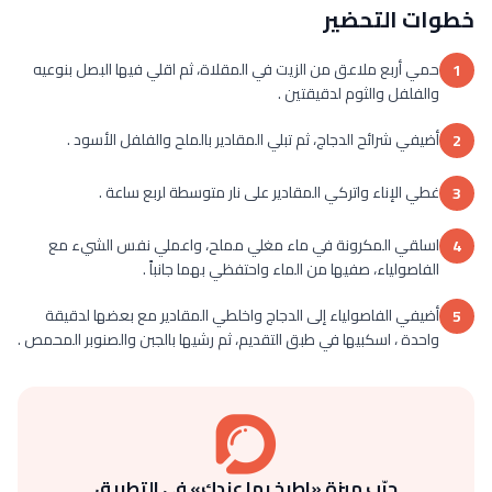
خطوات التحضير
حمي أربع ملاعق من الزيت في المقلاة، ثم اقلي فيها البصل بنوعيه
1
والفلفل والثوم لدقيقتين .
أضيفي شرائح الدجاج، ثم تبلي المقادير بالملح والفلفل الأسود .
2
غطي الإناء واتركي المقادير على نار متوسطة لربع ساعة .
3
اسلقي المكرونة في ماء مغلي مملح، واعملي نفس الشيء مع
4
الفاصولياء، صفيها من الماء واحتفظي بهما جانباً .
أضيفي الفاصولياء إلى الدجاج واخلطي المقادير مع بعضها لدقيقة
5
واحدة ، اسكبيها في طبق التقديم، ثم رشيها بالجبن والصنوبر المحمص .
جرّب ميزة «اطبخ بما عندك» في التطبيق