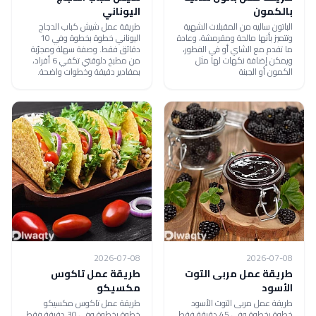
بالكمون
اليوناني
الباتون ساليه من المقبلات الشهية
طريقة عمل شيش كباب الدجاج
وتتميز بأنها مالحة ومقرمشة، وعادة
اليوناني خطوة بخطوة وفي 10
ما تقدم مع الشاي أو في الفطور،
دقائق فقط. وصفة سهلة ومجرّبة
ويمكن إضافة نكهات لها مثل
من مطبخ دلوقتي تكفي 6 أفراد،
الكمون أو الجبنة
بمقادير دقيقة وخطوات واضحة.
2026-07-08
2026-07-08
طريقة عمل مربى التوت
طريقة عمل تاكوس
الأسود
مكسيكو
طريقة عمل مربى التوت الأسود
طريقة عمل تاكوس مكسيكو
خطوة بخطوة وفي 45 دقيقة فقط.
خطوة بخطوة وفي 30 دقيقة فقط.