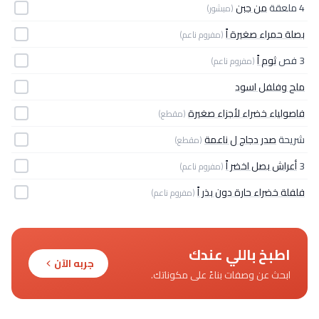
4 ملعقة
من جبن
(مبشور)
بصلة حمراء صغيرة اً
(مفروم ناعم)
3 فص
ثوم اً
(مفروم ناعم)
ملح وفلفل اسود
فاصولياء خضراء لأجزاء صغيرة
(مقطع)
شريحة
صدر دجاج ل ناعمة
(مقطع)
3
أعراش بصل اخضر اً
(مفروم ناعم)
فلفلة خضراء حارة دون بذر اً
(مفروم ناعم)
اطبخ باللي عندك
جربه الآن
ابحث عن وصفات بناءً على مكوناتك.