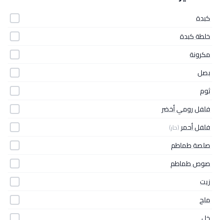
كبدة
خلطة كبدة
مكرونة
بصل
ثوم
فلفل رومي أخضر
فلفل أحمر
(حار)
صلصة طماطم
صوص طماطم
زيت
ملح
خل