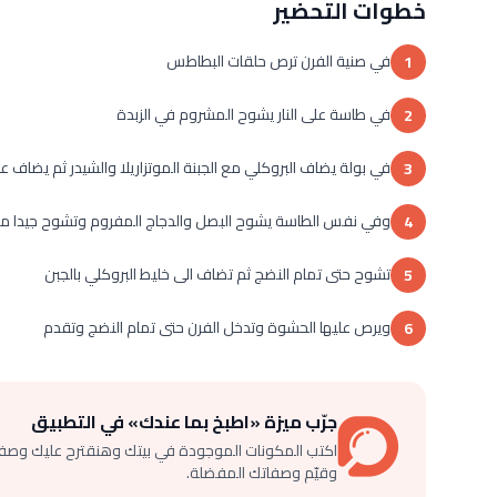
خطوات التحضير
في صنية الفرن ترص حلقات البطاطس
1
في طاسة على النار يشوح المشروم في الزبدة
2
في بولة يضاف البروكلي مع الجبنة الموتزاريلا والشيدر ثم يضاف 
3
وفي نفس الطاسة يشوح البصل والدجاج المفروم وتشوح جيدا مع
4
تشوح حتى تمام النضج ثم تضاف الى خليط البروكلي بالجبن
5
ويرص عليها الحشوة وتدخل الفرن حتى تمام النضج وتقدم
6
جرّب ميزة «اطبخ بما عندك» في التطبيق
اكتب المكونات الموجودة في بيتك وهنقترح عليك وصف
وقيّم وصفاتك المفضلة.