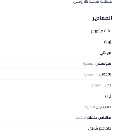
مقبلات ساخنة بالبروكلي
المقادير
علبة
مشروم
زبدة
بروكلي
سوسيس
(مقطع)
بقدونس
(مفروم)
بصل
(مفروم)
زيت
صدر
دجاج
(مفروم)
بطاطس حلقات
(مقطع)
طماطم شيري