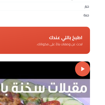
خيار
جبنة
اطبخ باللي عندك
ابحث عن وصفات بناءً على مكوناتك.