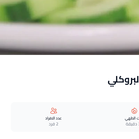
بروكلي
 الطهي
عدد الافراد
ة
2 فرد