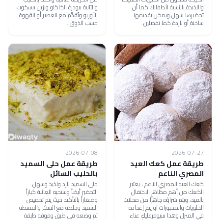
واللذيذة بالنسبة لأطفالك كما أن
والثانية ببودرة الكاكاو ونزين ببسكوت
تحضيرها سهل ويمكن تقديمها
الأوريو وتُقدَّم مع العصير أو القهوة
ساخنة أو باردة كما تفضلين .
حسب الذوق .
2026-07-08
2026-07-27
طريقة عمل كعك العيد
طريقة عمل حلى السميد
المصري الناعم
بالحليب السائل
كعك العيد المصري الناعم ، يعتبر
حلى السميد بارد ولذيذ وسهل
الكعك من أهم مظاهر الاحتفال
التحضير أيضاً وستحبه العائلة كباراً
بالعيد، ويتم شراؤه جاهزًا من محلات
وصغاراً بالتأكيد حيث يتم تحميص
الحلويات والمخبوزات او يتم إعداده
السميد وخلطه مع السكر والقشطة
في المنزل وهذا سيوفرعليكِ عناء
ثم وضعه في طبق وفوقه طبقة