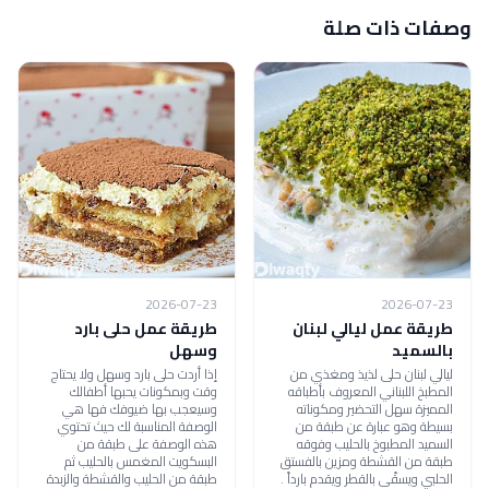
وصفات ذات صلة
2026-07-23
2026-07-23
طريقة عمل ليالي لبنان
طريقة عمل حلى بارد
بالسميد
وسهل
ليالي لبنان حلى لذيذ ومغذي من
إذا أردت حلى بارد وسهل ولا يحتاج
المطبخ اللبناني المعروف بأطباقه
وقت وبمكونات يحبها أطفالك
المميزة سهل التحضير ومكوناته
وسيعجب بها ضيوفك فها هي
بسيطة وهو عبارة عن طبقة من
الوصفة المناسبة لك حيث تحتوي
السميد المطبوخ بالحليب وفوقه
هذه الوصفة على طبقة من
طبقة من القشطة ومزين بالفستق
البسكويت المغمس بالحليب ثم
الحلبي ويسقّى بالقطر ويقدم بارداً .
طبقة من الحليب والقشطة والزبدة