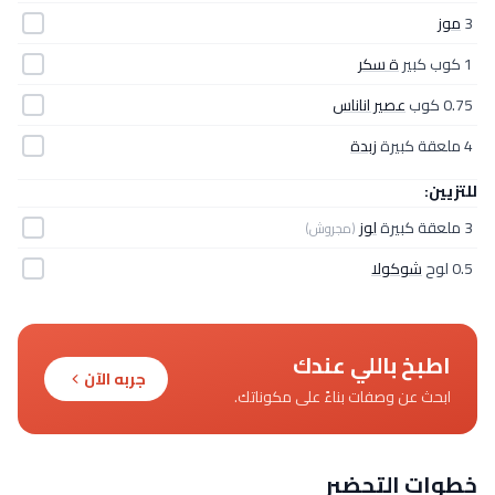
3
موز
1 كوب كبير
ة سكر
0.75 كوب
عصير اناناس
4 ملعقة كبيرة
زبدة
للتزيين:
3 ملعقة كبيرة
لوز
(مجروش)
0.5 لوح
شوكولا
اطبخ باللي عندك
جربه الآن
ابحث عن وصفات بناءً على مكوناتك.
خطوات التحضير