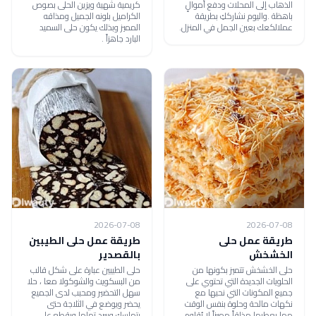
الذهاب إلى المحلات ودفع أموالٍ
كريمية شهية ويزين الحلى بصوص
باهظة .واليوم نشارككِ بطريقة
الكراميل بلونه الجميل ومذاقه
عملالكعك بعين الجمل في المنزل.
المميز وبذلك يكون حلى السميد
البارد جاهزاً .
2026-07-08
2026-07-08
طريقة عمل حلى
طريقة عمل حلى الطيبين
الخشخش
بالقصدير
حلى الخشخش تتميز بكونها من
حلى الطيبين عبارة على شكل قالب
الحلويات الجديدة التي تحتوي على
من البسكويت والشوكولا معا ، حلا
جميع المكونات التي نحبها مع
سهل التحضير ومحبب لدى الجميع
نكهات مالحة وحلوة بنفس الوقت
يحضر ويوضع في الثلاجة حتى
مما يعطيها مذاقاً مميزاً لا يُقاوم .
يتماسك ويبرد تماما ويقطع على