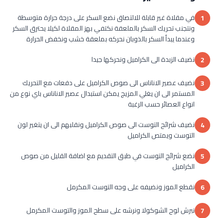
في مقلاة غير قابلة للالتصاق نضع السكر على درجة حرارة متوسطة
1
ونتجنب تحريك السكر بالملعقة نكتفي بهز المقلاة لكيلا يحترق السكر
وعندما يبدأ السكر بالذوبان نحركه بملعقة خشب ونخفض الحرارة
نضيف الزبدة الى الكراميل ونحركها جيدا
2
نضيف عصير الاناناس الى صوص الكراميل على دفعات مع التحريك
3
المستمر الى ان يغلي المزيج يمكن استبدال عصير الاناناس باي نوع من
انواع العصائر حسب الرغبة
نضيف شرائح التوست الى صوص الكراميل ونقلبهم الى ان يتغير لون
4
التوست ويمتص الكراميل
نضع شرائح التوست في طبق التقديم مع اضافة القليل من صوص
5
الكراميل
نقطع الموز ونضيفه على وجه التوست المكرمل
6
نبرش لوح الشوكولا ونرشه على سطح الموز والتوست المكرمل
7