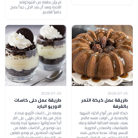
ثم يزيّن بطبقة من الشوكولاته
اللذيذة وبعد أن يبرد الحلى جيداً يصبح
جاهزاً للتقديم .
2026-07-25
2026-07-25
طريقة عمل كيكة التمر
طريقة عمل حلى كاسات
بالقرفة
الاوريو البارد
كيكة التمر من أنواع الكيك الشهية
وصفة حلى كاسات الأوريو هذه لا
والمغذية في الوقت نفسه فالتمر
تحتاج فرن ولا تحتاج طهي على النار
يعرف بقيمته الغذائية العالية وغناه
أبداً فمكوناتها جميعها باردة ولذيذة
بالفيتامينات والمعادن الضرورية
حيث توضع في الكاسات طبقة من
للجسم، وبذلك عندما تحضرين هذه
البسكوت المطحون ثم توضع طبقتين
الكيكة ستكون من الحلويات المفيدة
من الكريمة شانتيه واحدة بالحليب