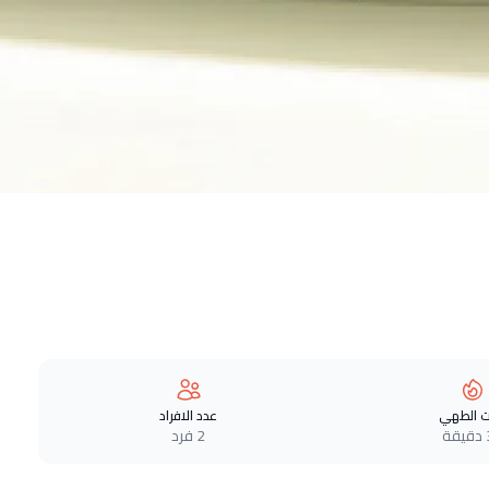
 الطهي
عدد الافراد
ة
2 فرد