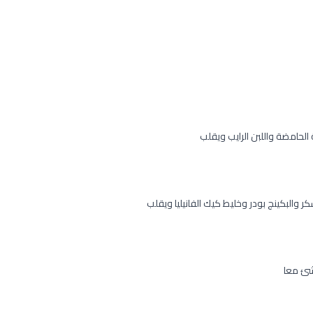
الحامضة واللبن الرايب ويقلب
 والبكينج بودر وخليط كيك الفانيليا ويقلب