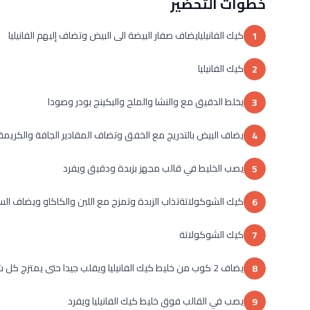
خطوات التحضير
كيك الفانيليايضاف صفار البيضة الى البيض وتضاف إليهم الفانيليا
1
كيك الفانيليا
2
يخلط الدقيق مع والنشا والملح والبكينج بودر وصودا
3
يضاف البيض بالتدريج مع الخفق وتضاف المقادير الجافة والكريمة 
4
يصب الخليط في قالب مجهز بزبدة ودقيق ويفرد
5
كيك الشوكولاتةتذاب الزبدة وتمزج مع اللبن والكاكاو ويضاف السكر
6
كيك الشوكولاتة
7
يضاف 2 كوب من خليط كيك الفانيليا ويقلب جيدا حتى يمتزج كل شئ معا
8
يصب في القالب فوق خليط كيك الفانيليا ويفرد
9