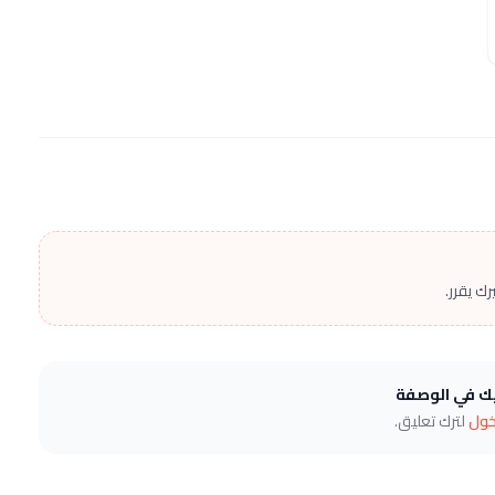
ك يقرر.
يك في الوصفة
خول
لترك تعليق.