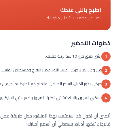
اطبخ باللي عندك
ابحث عن وصفات بناءً على مكوناتك.
خطوات التحضير
رشي طبق فرن 10 سم بزيت خفيف.
1
في وعاء كبير، حركي حليب اللوز، عصير التفاح ومستخلص الفانيلا.
2
حركي بذور الكتان، السكر الصناعي والملح مع الخليط. ثم أضيفي طحي
3
اسكبي العجين بالملعقة في الطبق المجهز وضعيه في المايكروويف لمدة 5 دقائق أو حتى يعود الوجه لمكانه
4
أتمنى أن تكون قد استمتعت بهذا المنشور حول طريقة عمل الك
فالرجاء تركها أدناه. يسعدني أن أسمع أخبارك!