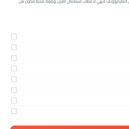
 المايكروويف فهي لا تتطلب استعمال الفرن، وصفة صحية تتكون من