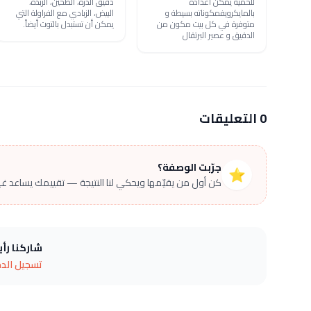
للحمية يمكن اعداده
دقيق الذرة، الطحين، الزبدة،
بالمايكرويفمكوناته بسيطة و
البيض، الزبادي مع الفراولة التي
متوفرة في كل بيت مكون من
يمكن أن تستبدل بالتوت أيضاً.
الدقيق و عصير البرتقال
0 التعليقات
جرّبت الوصفة؟
⭐
كن أول من يقيّمها ويحكي لنا النتيجة — تقييمك يساعد غير
شاركنا رأ
تسجيل الد