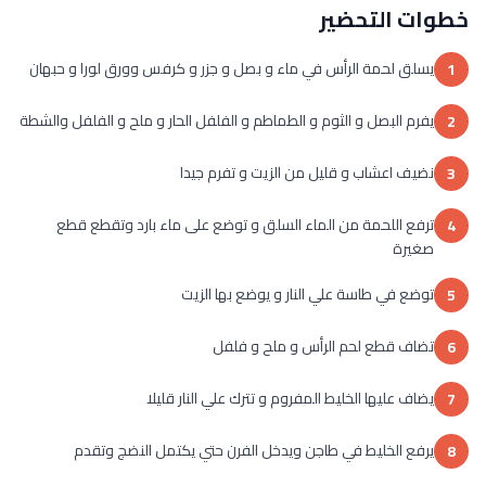
خطوات التحضير
يسلق لحمة الرأس في ماء و بصل و جزر و كرفس وورق لورا و حبهان
1
يفرم البصل و الثوم و الطماطم و الفلفل الحار و ملح و الفلفل والشطة
2
نضيف اعشاب و قليل من الزيت و تفرم جيدا
3
ترفع اللحمة من الماء السلق و توضع على ماء بارد وتقطع قطع
4
صغيرة
توضع في طاسة علي النار و يوضع بها الزيت
5
تضاف قطع لحم الرأس و ملح و فلفل
6
يضاف عليها الخليط المفروم و تترك علي النار قليلا
7
يرفع الخليط في طاجن ويدخل الفرن حتي يكتمل النضج وتقدم
8