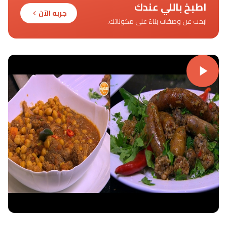
اطبخ باللي عندك
جربه الآن
ابحث عن وصفات بناءً على مكوناتك.