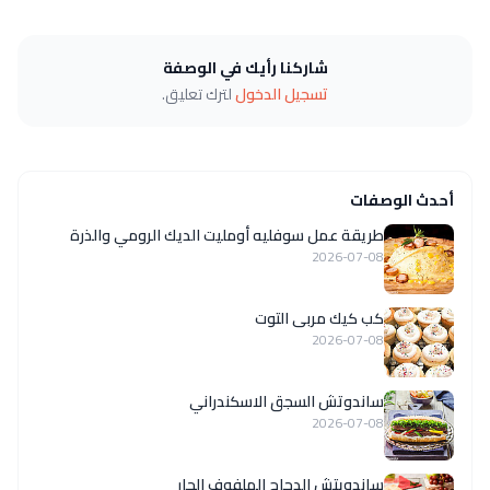
شاركنا رأيك في الوصفة
تسجيل الدخول
لترك تعليق.
أحدث الوصفات
طريقة عمل سوفليه أومليت الديك الرومي والذرة
2026-07-08
كب كيك مربى التوت
2026-07-08
ساندوتش السجق الاسكندراني
2026-07-08
ساندويتش الدجاج الملفوف الحار