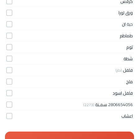
كرفس
ورق لورا
حبة
ان
طماطم
ثوم
شطة
فلفل
(حار)
ملح
فلفل اسود
2806654056
سمـنة
(2273)
اعشاب