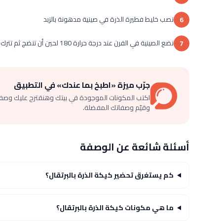
نصب خليط فطيرة الذرة في صينية مدهونة بالزبد
6
نضع الصينية في الفرن عند درجة حرارة 180 لحين أن تنضج ثم تترك حتى تبرد ثم تقطع وتقدم
7
جرّب ميزة «اطبخ بما عندك» في التطبيق
اكتب المكونات الموجودة في بيتك وهنقترح عليك وصف
وقيّم وصفاتك المفضلة.
أسئلة شائعة عن الوصفة
كم يستغرق تحضير كيكة الذرة بالبرتقال؟
ما هي مكونات كيكة الذرة بالبرتقال؟