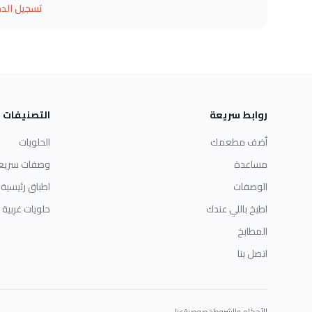
تسجيل الد
روابط سريعة
التصنيفات
أضف مطعمك
الحلويات
مساعدة
وصفات سريع
الوصفات
اطباق رئيسية
اطبخ باللي عندك
حلويات غربية
المطابخ
اتصل بنا
الأحكام والشروط
خصوصية
عنا