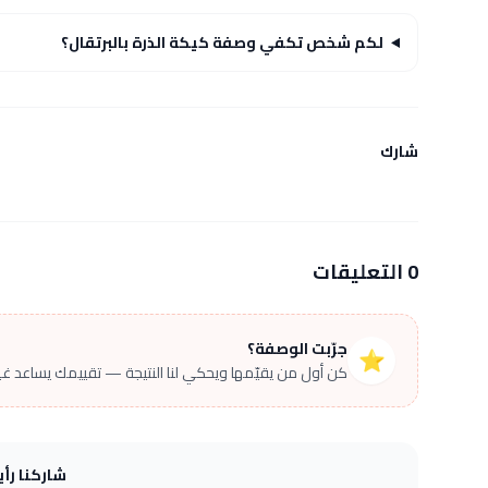
لكم شخص تكفي وصفة كيكة الذرة بالبرتقال؟
شارك
0 التعليقات
جرّبت الوصفة؟
⭐
كن أول من يقيّمها ويحكي لنا النتيجة — تقييمك يساعد غير
شاركنا رأ