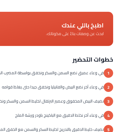
اطبخ باللي عندك
ابحث عن وصفات بناءً على مكوناتك.
خطوات التحضير
في وعاء عميق نضع السمن والسكر ونخفق بواسطة المضرب الك
1
في وعاء آخر نضع البيض والفانيليا ونخفق جيدا حتى يغلظ قوامه
2
نضيف البيض المخفوق وعصير البرتقال لخليط السمن والسكر ونخف
3
في وعاء آخر نخلط الدقيق مع الباكينج باودر ورشة الملح
4
نضيف خليط الدقيق بالتدريج لخليط السكر والسمن مع الخفق الم
5