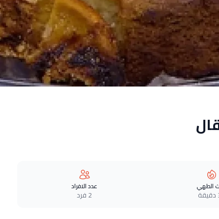
قال
 الطهي
عدد الافراد
ة
2 فرد