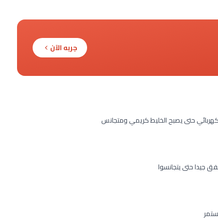
جربه الآن
هربائي حتى يصبح الخليط كريمي ومتجانس
ق جيدا حتى يتجانسوا
ستمر