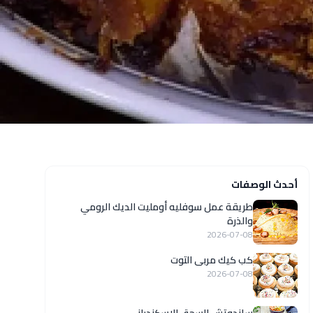
أحدث الوصفات
طريقة عمل سوفليه أومليت الديك الرومي
والذرة
2026-07-08
كب كيك مربى التوت
2026-07-08