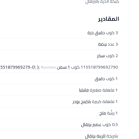
كيكة الذرة بالبرتقال
المقادير
3 كوب
دقيق ذرة
3 عدد
بيضة
2 كوب
سكر
115518799692790 كوب
1 سمن googletag.cmd.push { googletag.display'div-gpt-ad-1551879969279-0'; };
(function()
1 كوب
دقيق
1 ملعقة صغيرة
فانيليا
1 ملعقة كبيرة
باكينج بودر
1 رشّة
ملح
0.5 كوب
عصير برتقال
شريحة
للزينة برتقال