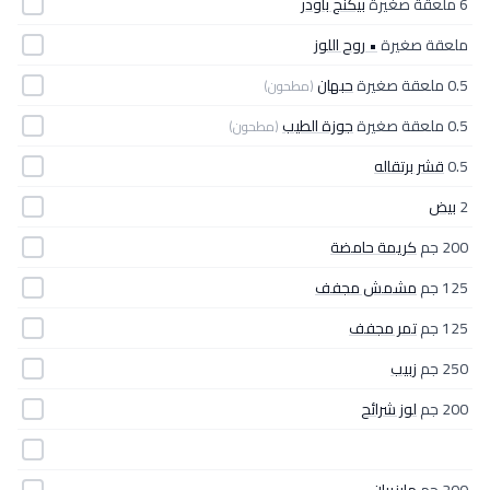
6 ملعقة صغيرة
بيكنج باودر
ملعقة صغيرة
• روح اللوز
0.5 ملعقة صغيرة
حبهان
(مطحون)
0.5 ملعقة صغيرة
جوزة الطيب
(مطحون)
0.5
قشر برتقاله
2
بيض
200 جم
كريمة حامضة
125 جم
مشمش مجفف
125 جم
تمر مجفف
250 جم
زبيب
200 جم
لوز شرائح
200 جم
مارزيبان