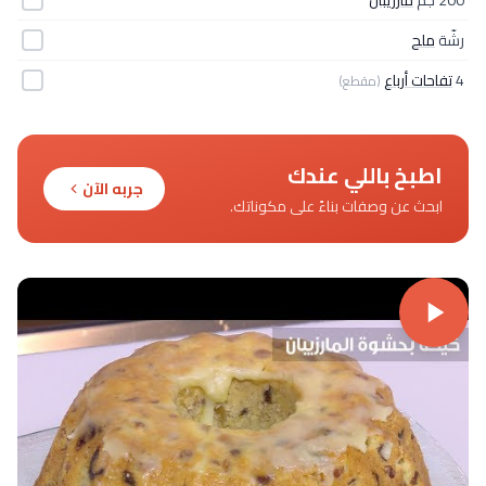
رشّة
ملح
4
تفاحات أرباع
(مقطع)
اطبخ باللي عندك
جربه الآن
ابحث عن وصفات بناءً على مكوناتك.