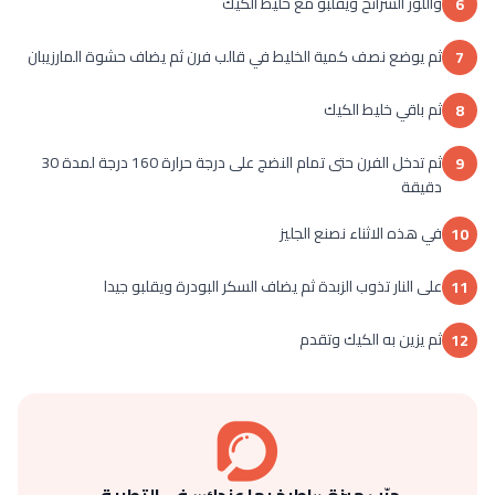
واللوز الشرائح ويقلبو مع خليط الكيك
6
ثم يوضع نصف كمية الخليط في قالب فرن ثم يضاف حشوة المارزيبان
7
ثم باقي خليط الكيك
8
ثم تدخل الفرن حتى تمام النضج على درجة حرارة 160 درجة لمدة 30
9
دقيقة
في هذه الاثناء نصنع الجليز
10
على النار تذوب الزبدة ثم يضاف السكر البودرة ويقلبو جيدا
11
ثم يزين به الكيك وتقدم
12
جرّب ميزة «اطبخ بما عندك» في التطبيق