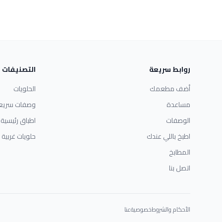
روابط سريعة
التصنيفات
أضف مطعمك
الحلويات
مساعدة
وصفات سريع
الوصفات
اطباق رئيسية
اطبخ باللي عندك
حلويات غربية
المطابخ
اتصل بنا
الأحكام والشروط
خصوصية
عنا