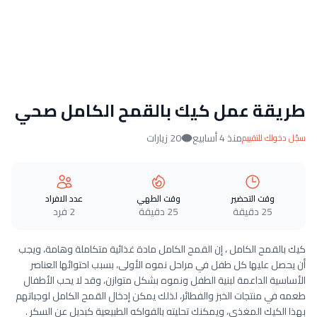
طريقة عمل كيك بالقمح الكامل صحي
منذ 4 أسابيع
20 زيارات
سجّل دخولك للتقييم
وقت التحضير
وقت الطهي
عدد الافراد
25 دقيقة
25 دقيقة
2 فرد
كيك بالقمح الكامل ، إن القمح الكامل مادة غذائية متكاملة وهامة، ويجب
أن يحصل عليها كل طفل في مراحل نموه الأولى، بسبب احتوائها العناصر
الأساسية الداعمة لبنية الطفل ونموه بشكل متوازن، وقد لا يحب الأطفال
طعمه في منتجات الخبز والفطائر، لذلك يمكن إدخال القمح الكامل لوجباتهم
بهذا الكيك المغذي، ويمكنك تحليته بالفواكه الطبيعية كبديل عن السكر .