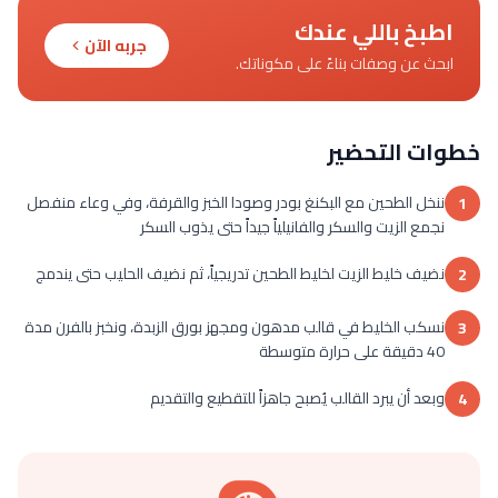
اطبخ باللي عندك
جربه الآن
ابحث عن وصفات بناءً على مكوناتك.
خطوات التحضير
ننخل الطحين مع البكنغ بودر وصودا الخبز والقرفة، وفي وعاء منفصل
1
نجمع الزيت والسكر والفانيلياً جيداً حتى يذوب السكر
نضيف خليط الزيت لخليط الطحين تدريجياً، ثم نضيف الحليب حتى يندمج
2
نسكب الخليط في قالب مدهون ومجهز بورق الزبدة، ونخبز بالفرن مدة
3
40 دقيقة على حرارة متوسطة
وبعد أن يبرد القالب يُصبح جاهزاً للتقطيع والتقديم
4