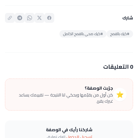
شارك
#كيك بالقمح
#كيك صحي بالقمح الكامل
0 التعليقات
جرّبت الوصفة؟
⭐
كن أول من يقيّمها ويحكي لنا النتيجة — تقييمك يساعد
غيرك يقرر.
شاركنا رأيك في الوصفة
تسجيل الدخول
لترك تعليق.