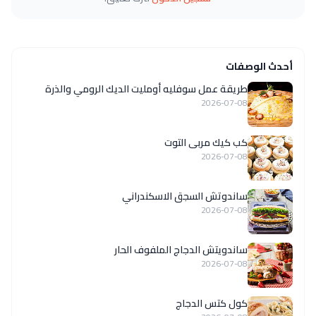
أحدث الوصفات
طريقة عمل سوفليه أومليت الديك الرومي والذرة
2026-07-08
كب كيك مربى التوت
2026-07-08
ساندوتش السجق الاسكندراني
2026-07-08
ساندويتش الدجاج الملفوف الحار
2026-07-08
كول كتس الدجاج