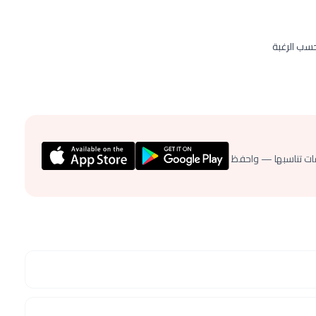
سب الرغبة
ات تناسبها — واحفظ