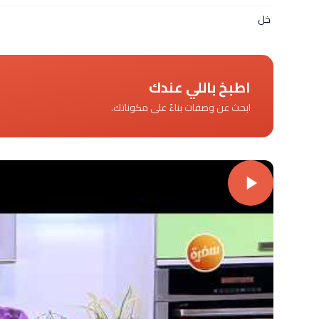
خل
اطبخ باللي عندك
ابحث عن وصفات بناءً على مكوناتك.