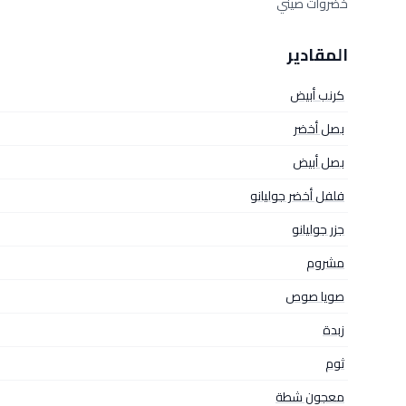
خضروات صيني
المقادير
كرنب أبيض
بصل أخضر
بصل أبيض
فلفل أخضر جوليانو
جزر جوليانو
مشروم
صويا صوص
زبدة
ثوم
معجون شطة