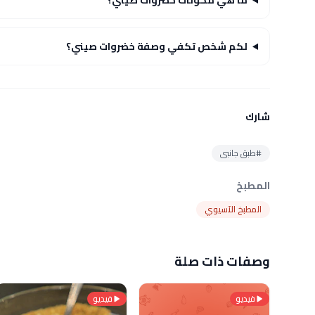
لكم شخص تكفي وصفة خضروات صيني؟
شارك
#طبق جانبى
المطبخ
المطبخ الآسيوي
وصفات ذات صلة
فيديو
فيديو