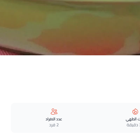
 الطهي
عدد الافراد
ة
2 فرد