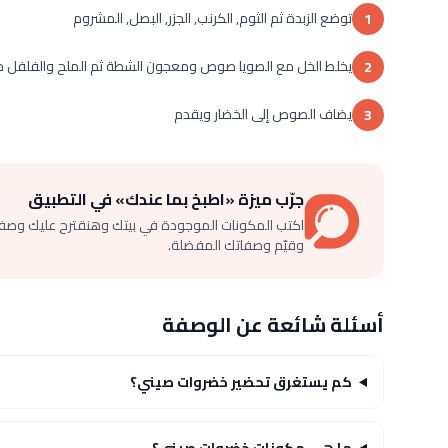
توضع الزبدة ثم الثوم, الكرنب, الجزر, البصل, المشروم
1
يخلط الخل مع الصويا صوص ومعجون الشطة ثم الملح والفلفل ح
2
يضاف الصوص إلى الخضار ويقدم
3
جرّب ميزة «اطبخ بما عندك» في التطبيق
اكتب المكونات الموجودة في بيتك وهنقترح عليك وصف
وقيّم وصفاتك المفضلة.
أسئلة شائعة عن الوصفة
كم يستغرق تحضير خضروات صيني؟
ما هي مكونات خضروات صيني؟